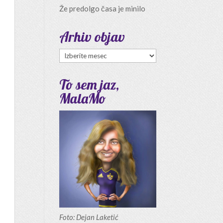
Že predolgo časa je minilo
Arhiv objav
Arhiv
objav
To sem jaz,
MalaMo
Foto: Dejan Laketić