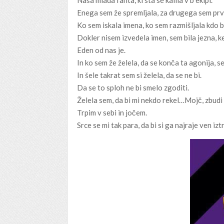
Naša mlada fanta, ki sta se kalila v b ekipi.
Enega sem že spremljala, za drugega sem prvič
Ko sem iskala imena, ko sem razmišljala kdo bi
Dokler nisem izvedela imen, sem bila jezna, ker
Eden od nas je.
In ko sem že želela, da se konča ta agonija, se
In šele takrat sem si želela, da se ne bi.
Da se to sploh ne bi smelo zgoditi.
Želela sem, da bi mi nekdo rekel…Mojč, zbudi 
Trpim v sebi in jočem.
Srce se mi tak para, da bi si ga najraje ven izt