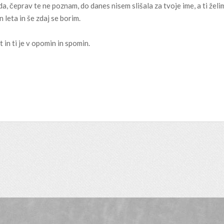
, čeprav te ne poznam, do danes nisem slišala za tvoje ime, a ti želi
n leta in še zdaj se borim.
t in ti je v opomin in spomin.