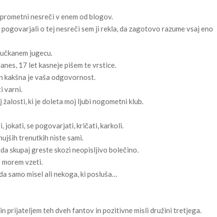
 prometni nesreči v enem od blogov.
 pogovarjali o tej nesreči sem ji rekla, da zagotovo razume vsaj eno
mučkanem jugecu.
 danes, 17 let kasneje pišem te vrstice.
in kakšna je vaša odgovornost.
i varni.
 žalosti, ki je doleta moj ljubi nogometni klub.
, jokati, se pogovarjati, kričati, karkoli.
hujših trenutkih niste sami.
n da skupaj greste skozi neopisljivo bolečino.
e morem vzeti.
da samo misel ali nekoga, ki posluša…
 prijateljem teh dveh fantov in pozitivne misli družini tretjega.