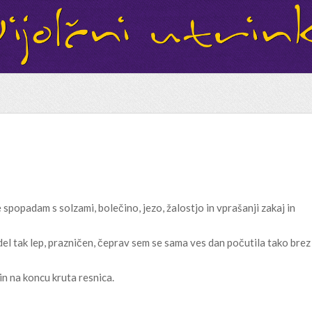
e spopadam s solzami, bolečino, jezo, žalostjo in vprašanji zakaj in
del tak lep, prazničen, čeprav sem se sama ves dan počutila tako brez
in na koncu kruta resnica.