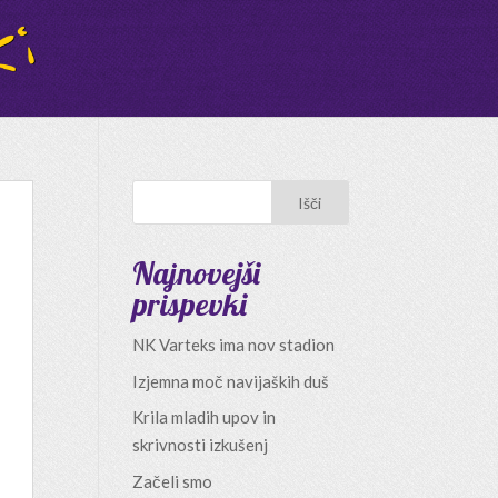
Najnovejši
prispevki
NK Varteks ima nov stadion
Izjemna moč navijaških duš
Krila mladih upov in
skrivnosti izkušenj
Začeli smo