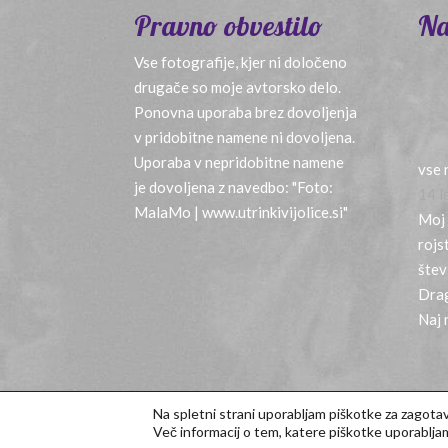
Pravno obvestilo
Na
Vse fotografije, kjer ni določeno
drugače so moje avtorsko delo.
Ponovna uporaba brez dovoljenja
v pridobitne namene ni dovoljena.
Uporaba v nepridobitne namene
vse 
je dovoljena z navedbo: "Foto:
14 l
MalaMo | www.utrinkivijolice.si"
Moj 
rojs
štev
Drag
Naj 
Na spletni strani uporabljam piškotke za zagotav
Po predlogi
Divi
oblikoval
Tadej
.
Več informacij o tem, katere piškotke uporabljam 