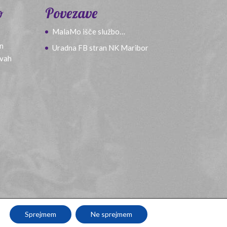
o
Povezave
MalaMo išče službo…
in
Uradna FB stran NK Maribor
avah
Sprejmem
Ne sprejmem