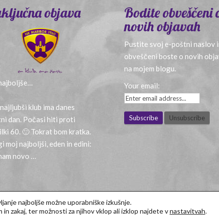
ključna objava
Bodite obveščeni 
novih objavah
Pustite svoj e-poštni naslov 
obveščeni boste o novih obj
na mojem blogu.
najboljše…
Your email:
et ago
najljubši klub ima danes
tni dan. Počasi hiti proti
ilki 60. 🙂 Tokrat bom kratka.
i moj najboljši, eden in edini:
nam novo …
ljanje najboljše možne uporabniške izkušnje.
in zakaj, ter možnosti za njihov vklop ali izklop najdete v
nastavitvah
.