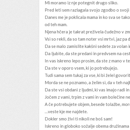
Mi moramo iz nje potegnit drugo sliko.
Pred leti sem razlagala svojo zgodbo o svoji
Danes me je poklicala mama in ko sva se tako
od teh mam.
Njena hčera je takrat preživela čudežno v z
Vsi so rekli, da so tam noter vsi mrtvi, jaz pa
Da se malo zamislite kakšni sedete za volan 
Da ljubite, da ste predani in predvsem na cest
In vas iskreno lepo prosim, da ste z mano v tej
Da ste v oporo vsem, ki jo potrebujejo.
Tudi sama sem tukaj za vse, ki bi želel govoriti
Morda se ne poznamo, a želim si, da v teh naj
Da ste vsi obdani z ljudmi, ki vas imajo radi i
Jočem z vami, trpim z vami in vam bolečine n
A če potrebujete objem, besede tolažbe, mor
…veste kje me najdete.
Dokler smo živi ti nikoli ne boš sam!
Iskreno in globoko sožalje obema družinama in