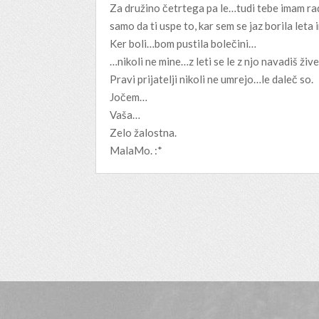
Za družino četrtega pa le…tudi tebe imam rada
samo da ti uspe to, kar sem se jaz borila leta i
Ker boli…bom pustila bolečini…
…nikoli ne mine…z leti se le z njo navadiš žive
Pravi prijatelji nikoli ne umrejo…le daleč so.
Jočem…
Vaša…
Zelo žalostna.
MalaMo. :*