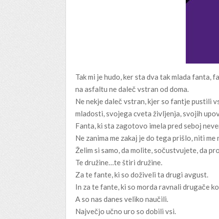
Tak mi je hudo, ker sta dva tak mlada fanta, 
na asfaltu ne daleč vstran od doma.
Ne nekje daleč vstran, kjer so fantje pustil
mladosti, svojega cveta življenja, svojih upov
Fanta, ki sta zagotovo imela pred seboj neverj
Ne zanima me zakaj je do tega prišlo, niti me 
Želim si samo, da molite, sočustvujete, da pro
Te družine…te štiri družine.
Za te fante, ki so doživeli ta drugi avgust.
In za te fante, ki so morda ravnali drugače kot 
A so nas danes veliko naučili.
Največjo učno uro so dobili vsi.