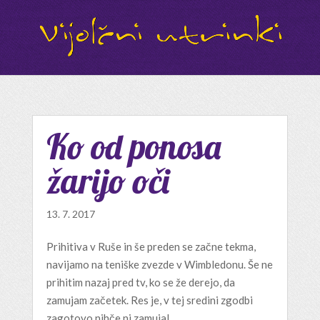
Ko od ponosa
žarijo oči
13. 7. 2017
Prihitiva v Ruše in še preden se začne tekma,
navijamo na teniške zvezde v Wimbledonu. Še ne
prihitim nazaj pred tv, ko se že derejo, da
zamujam začetek. Res je, v tej sredini zgodbi
zagotovo nihče ni zamujal.