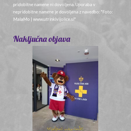
pridobitne namene ni dovoljena. Uporaba v
nepridobitne namene je dovoljena z navedbo: "Foto:
MalaMo | www.utrinkivijolice.si"
Naključna objava