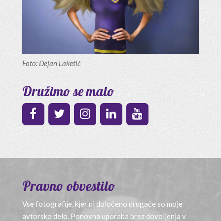
Foto: Dejan Laketić
Družimo se malo
Pravno obvestilo
Vse fotografije, kjer ni določeno drugače so moje
avtorsko delo. Ponovna uporaba brez dovoljenja v