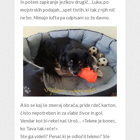
In potem zapiranje jezikov drugič…Luka, po
mojstrskih podajah…spet tistih, ki tak z njih nič
ne bo. Nimajo lufta pa odpisani so že davno.
A ko se kaj še zmeraj obrača, pride rdeč karton,
čisto nepotreben in za slabe živce in gol.
Vendar kot bi rekel naš Uroš… »Tekme je konec,
ko Tava tak reče!«
Ste ga videli? Penal, ki je odločil tekmo? Ste