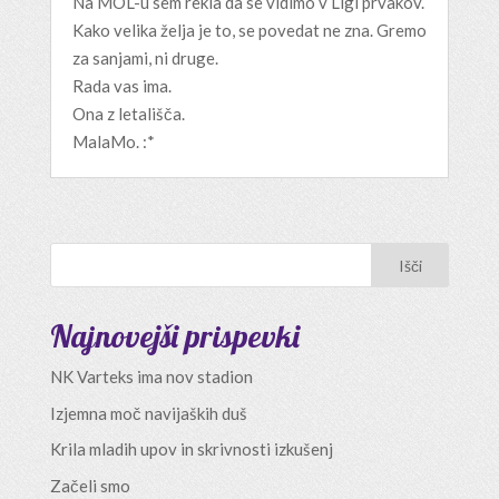
Na MOL-u sem rekla da se vidimo v Ligi prvakov.
Kako velika želja je to, se povedat ne zna. Gremo
za sanjami, ni druge.
Rada vas ima.
Ona z letališča.
MalaMo. :*
Najnovejši prispevki
NK Varteks ima nov stadion
Izjemna moč navijaških duš
Krila mladih upov in skrivnosti izkušenj
Začeli smo