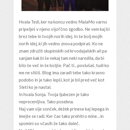
Hvala Tedi, ker na koncu vedno MalaMo varno
pripelješ v njeno vijol’čno zgodbo. Ne vem kaj bi
brez tebe in tvojih norih idej. In še bolj mojih
norih idej, ki jih vedno znova podpiraš. Ko ne
znam združit skupinskih od krvodajalskih ali pa
sanjam kak bi še nekaj tam neki naredila, da bi
bilo še več in še boljše. Pač ti…poslušaš, tudi ko
me ne slišiš. Blog ima zaradi tebe tako krasno
podobo in je tako lepši, kot je bil pred več kot
5leti ko je nastal.
In hvala Sonja. Tvoja ljubezen je tako
neprecenljiva. Tako posebna.
Naj vam sije sonček, dežek prinese kaj lepega in
imejte se radi. Ker čas tako prehitro mine…in
spomini so včasih že tako daleč.