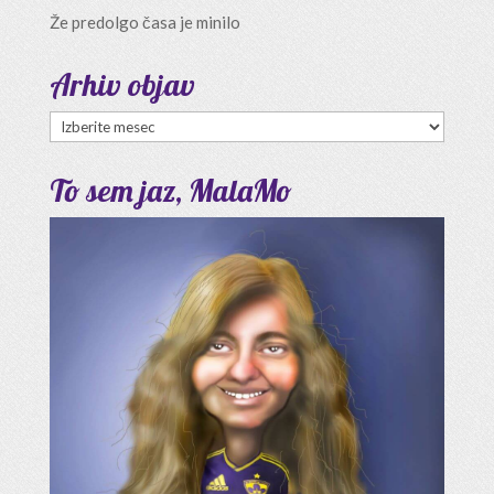
Že predolgo časa je minilo
Arhiv objav
Arhiv
objav
To sem jaz, MalaMo