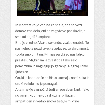
In medtem ko je večina že spala, ena se vozi
domov, ena dela, eni pa zagotovo proslavljajo,
smo mi objeli šampione.
Bilo je vredno. Vsako sekundo, vsak trenutek. Te
nasmehe, te pozdrave, te aplavze, to skromnost,
to, da smo bili tam. Mi, nas par, ki so nas lahko
prešteli. Mi, ki nam je zvestoba tako zelo
pomembna in nagrajujejo garanje. Nagrajujemo
ljubezen.
On, ki je kapetan in se čisto zmeraj z nami slika in
on, ki ve kdo mu je pomagal.
A tam nekje v množici tudi en poseben fant. Tako
skromen, kot njegova družina, prijazen,
simpatičen in vedno znova tisti, ki mi vrne