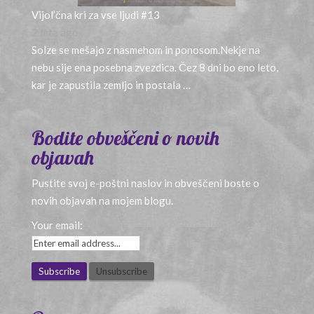
Vijol’čna kri za vse ljudi #13
2 leta ago
Solze se mešajo z nasmehom in ponosom.Nekje na
nebu sije ena posebna zvezdica. Čez 8 dni bo eno leto,
kar je zapustila zemljo in postala …
Bodite obveščeni o novih
objavah
Pustite svoj e-poštni naslov in obveščeni boste o
novih objavah na mojem blogu.
Your email: