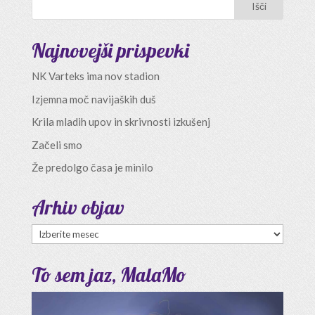
Najnovejši prispevki
NK Varteks ima nov stadion
Izjemna moč navijaških duš
Krila mladih upov in skrivnosti izkušenj
Začeli smo
Že predolgo časa je minilo
Arhiv objav
Arhiv
objav
To sem jaz, MalaMo