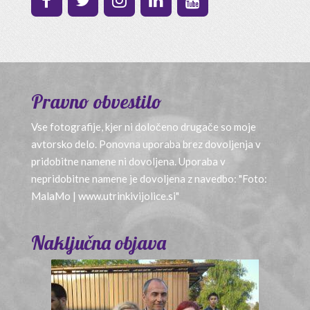
Pravno obvestilo
Vse fotografije, kjer ni določeno drugače so moje
avtorsko delo. Ponovna uporaba brez dovoljenja v
pridobitne namene ni dovoljena. Uporaba v
nepridobitne namene je dovoljena z navedbo: "Foto:
MalaMo | www.utrinkivijolice.si"
Naključna objava