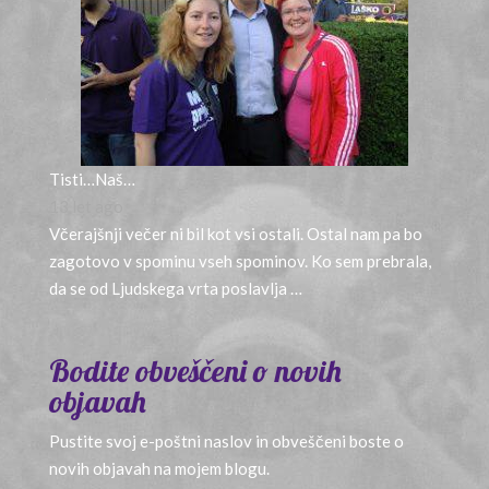
Tisti…Naš…
13 let ago
Včerajšnji večer ni bil kot vsi ostali. Ostal nam pa bo
zagotovo v spominu vseh spominov. Ko sem prebrala,
da se od Ljudskega vrta poslavlja …
Bodite obveščeni o novih
objavah
Pustite svoj e-poštni naslov in obveščeni boste o
novih objavah na mojem blogu.