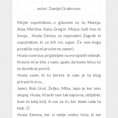
avtor: Danijel Grabrovec
Mojim sopotnikom…v glavnem so tu Mateja,
Anja, Martina, Kata, Gregor, Mojca, tudi Ines in
Sonja… Hvala Denisu za nepozabni Zagreb in
sopotnikom, ki so bili res super. Če sem koga
pozabila, naj mi prosim ne zameri.
Hvala vsem bus prijateljem na evropskih tekmah.
Krasno mi je bilo z vami, upam, da bomo letos to
še dostikrat počeli.
Hvala vsem, ki to berete in vam je ta blog
prirasel k srcu…
Janez, Rok, Uroš, Željko, Miha…lepo je, ker smo
skupaj. Hvala. Včasih sem tak naporna, obljubim,
bom še kdaj bolj. A vse za to, ker imam rada ta
klub. 🙂
Hvala Simona, ker si nekje vedno tista, ki me