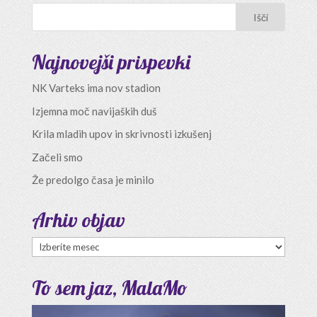
Najnovejši prispevki
NK Varteks ima nov stadion
Izjemna moč navijaških duš
Krila mladih upov in skrivnosti izkušenj
Začeli smo
Že predolgo časa je minilo
Arhiv objav
Arhiv
objav
To sem jaz, MalaMo