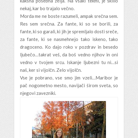
kakšna posebna želja. Na vsaki tekmi, je sklilo
nekaj, kar bo trajalo večno.
Morda me ne boste razumeli, ampak srečna sem.
Res sem srečna. Za fante, ki so se borili, za
fante, ki so garali, ki jih je spremljalo dosti sreče,
za fante, ki se nasmehnejo tako iskeno, tako
dragoceno. Ko dajo roko v pozdrav in besedo
ljubečo…takrat veš, da boš vedno njihov in oni
vedno v tvojem srcu. Iskanje ljubezni tu ni…si
naš, ker si vijolčn. Zelo vijolčn.
Vse je pobrano, vse smo jim vzeli…Maribor je
pač nogometno mesto, navijači širom sveta, so
njegovi zavezniki.