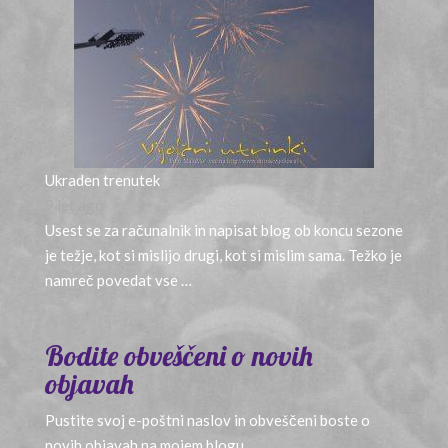
Ukraden trenutek
9 let ago
Usest se za računalnik in napisat blog ob koncu sezone
je težje, kot si mislijo drugi, kot si mislim sama. Težko je
namreč povedat vse …
Bodite obveščeni o novih
objavah
Pustite svoj e-poštni naslov in obveščeni boste o
novih objavah na mojem blogu.