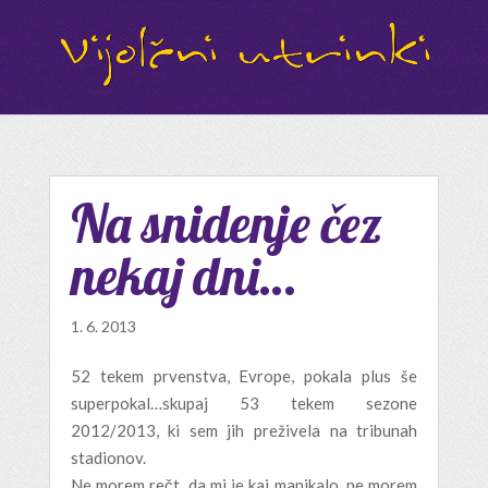
Na snidenje čez
nekaj dni…
1. 6. 2013
52 tekem prvenstva, Evrope, pokala plus še
superpokal…skupaj 53 tekem sezone
2012/2013, ki sem jih preživela na tribunah
stadionov.
Ne morem rečt, da mi je kaj manjkalo, ne morem