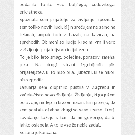
podarila toliko več boljšega, čudovitega,
enkratnega.
Spoznala sem prijatelje za življenje, spoznala
sem toliko novih ljudi, ki jih srečujem ne samo na
tekmah, ampak tudi v bazah, na kavicah, na
sprehodih. Ob meni so ljudje, ki so mi vrnili vero
v življenje, prijateljstvo in ljubezen.
To je bilo leto zmag, bolečine, porazov, smeha,
joka. Na drugi strani izgubljenih pik,
prijateljstev, ki to niso bila, ljubezni, ki se nikoli
niso zgodile.
Januarja sem dioptrijo pustila v Zagrebu in
začela čisto novo življenje. Življenje, ki ga pišem
po svoje, na lep in krasen način. Eni pravijo, da
sem postala ošabna, drugi so veseli zame. Tretji
zavidanje kažejo s tem, da mi govorijo, da bi
lahko oslepela. A to je vse že nekje zadaj..
Sezona je končana.