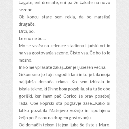
čagate, eni dremate, eni pa že čakate na novo
sezono.
Ob koncu stare sem rekla, da bo marsikaj
drugače.
Drži, bo.
Le eno ne bo…
Mo se vrača na zelenice stadiona Ljudski vrt in
na vsa gostovanja sezone. Čisto vsa. Če bo to le
možno.
In ko me vprašate zakaj…ker je ljubezen večna.
Grkom smo jo fajn zagodili lani in to je bila moja
najljubša domača tekma. Ko sem izbirala in
iskala tekme, ki jih ne bom pozabila, sta tu še obe
goriški, ker imam pač Gorico še prav posebej
rada. Obe koprski sta poglavje zase…Kako bi
lahko pozabila Matejevo vožnjo in izpolnjeno
željo po Piranu na drugem gostovanju.
Od domačih tekem štejem ljube še tiste s Muro.