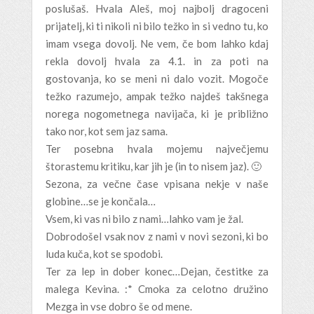
poslušaš. Hvala Aleš, moj najbolj dragoceni
prijatelj, ki ti nikoli ni bilo težko in si vedno tu, ko
imam vsega dovolj. Ne vem, če bom lahko kdaj
rekla dovolj hvala za 4.1. in za poti na
gostovanja, ko se meni ni dalo vozit. Mogoče
težko razumejo, ampak težko najdeš takšnega
norega nogometnega navijača, ki je približno
tako nor, kot sem jaz sama.
Ter posebna hvala mojemu največjemu
štorastemu kritiku, kar jih je (in to nisem jaz). 🙂
Sezona, za večne čase vpisana nekje v naše
globine…se je končala…
Vsem, ki vas ni bilo z nami…lahko vam je žal.
Dobrodošel vsak nov z nami v novi sezoni, ki bo
luda kuča, kot se spodobi.
Ter za lep in dober konec…Dejan, čestitke za
malega Kevina. :* Cmoka za celotno družino
Mezga in vse dobro še od mene.