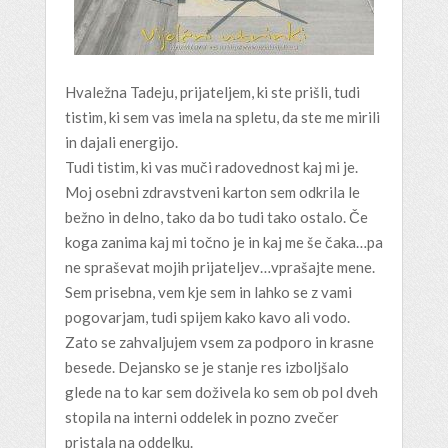
Hvaležna Tadeju, prijateljem, ki ste prišli, tudi
tistim, ki sem vas imela na spletu, da ste me mirili
in dajali energijo.
Tudi tistim, ki vas muči radovednost kaj mi je.
Moj osebni zdravstveni karton sem odkrila le
bežno in delno, tako da bo tudi tako ostalo. Če
koga zanima kaj mi točno je in kaj me še čaka…pa
ne spraševat mojih prijateljev…vprašajte mene.
Sem prisebna, vem kje sem in lahko se z vami
pogovarjam, tudi spijem kako kavo ali vodo.
Zato se zahvaljujem vsem za podporo in krasne
besede. Dejansko se je stanje res izboljšalo
glede na to kar sem doživela ko sem ob pol dveh
stopila na interni oddelek in pozno zvečer
pristala na oddelku.