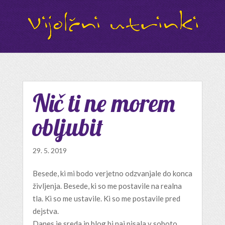
Nič ti ne morem
obljubit
29. 5. 2019
Besede, ki mi bodo verjetno odzvanjale do konca
življenja. Besede, ki so me postavile na realna
tla. Ki so me ustavile. Ki so me postavile pred
dejstva.
Danes je sreda in blog bi naj pisala v soboto