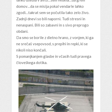
lahko usedla v avto…sem vedela…da grem
domov…da se misija pokal vendarle lahko
zgodi…takrat sem se počutila tako zelo živo.
Zadnji dnevi so bili naporni. Tudi stresni in
nenaspani. Bili so zabavni in s sivo preprogo
obdani.
Da smo se borile z dietno hrano, z vonjem, ki ga
ne srečaš vsepovsod, s prepihi in repki, ki se
nikoli niso končali.
S pomanjkanjem glasbe in včasih tudi pravega
človeškega dotika.