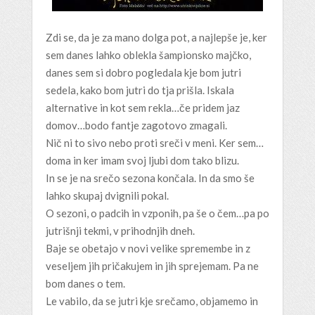
Zdi se, da je za mano dolga pot, a najlepše je, ker
sem danes lahko oblekla šampionsko majčko,
danes sem si dobro pogledala kje bom jutri
sedela, kako bom jutri do tja prišla. Iskala
alternative in kot sem rekla…če pridem jaz
domov…bodo fantje zagotovo zmagali.
Nič ni to sivo nebo proti sreči v meni. Ker sem…
doma in ker imam svoj ljubi dom tako blizu.
In se je na srečo sezona končala. In da smo še
lahko skupaj dvignili pokal.
O sezoni, o padcih in vzponih, pa še o čem…pa po
jutrišnji tekmi, v prihodnjih dneh.
Baje se obetajo v novi velike spremembe in z
veseljem jih pričakujem in jih sprejemam. Pa ne
bom danes o tem.
Le vabilo, da se jutri kje srečamo, objamemo in