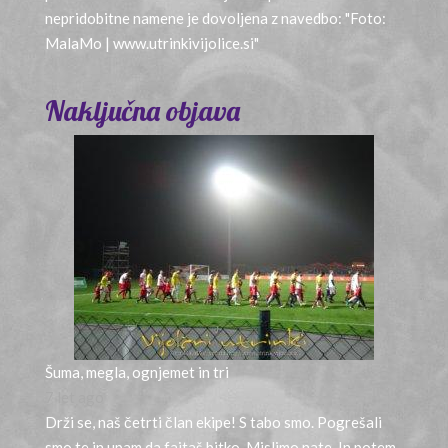
nepridobitne namene je dovoljena z navedbo: "Foto:
MalaMo | www.utrinkivijolice.si"
Naključna objava
Šuma, megla, ognjemet in tri
7 let ago
Drži se, naš četrti član ekipe! S tabo smo. Pogrešali
smo te in upam da fajtaš bitko. Mislimo nate. In potem