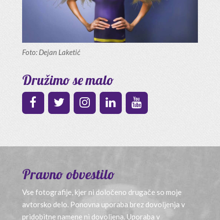
Foto: Dejan Laketić
Družimo se malo
Pravno obvestilo
Vse fotografije, kjer ni določeno drugače so moje
avtorsko delo. Ponovna uporaba brez dovoljenja v
pridobitne namene ni dovoljena. Uporaba v