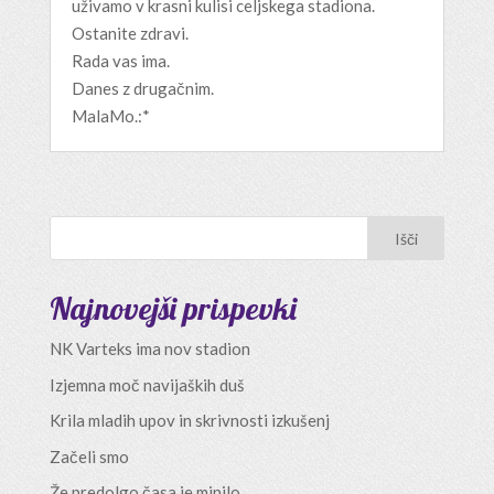
uživamo v krasni kulisi celjskega stadiona.
Ostanite zdravi.
Rada vas ima.
Danes z drugačnim.
MalaMo.:*
Najnovejši prispevki
NK Varteks ima nov stadion
Izjemna moč navijaških duš
Krila mladih upov in skrivnosti izkušenj
Začeli smo
Že predolgo časa je minilo