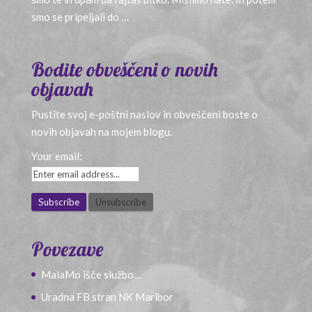
smo se pripeljali do …
Bodite obveščeni o novih
objavah
Pustite svoj e-poštni naslov in obveščeni boste o
novih objavah na mojem blogu.
Your email:
Povezave
MalaMo išče službo…
Uradna FB stran NK Maribor