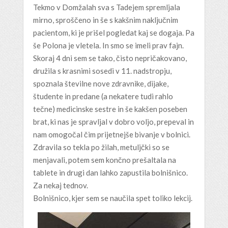
Tekmo v Domžalah sva s Tadejem spremljala
mirno, sproščeno in še s kakšnim naključnim
pacientom, ki je prišel pogledat kaj se dogaja. Pa
še Polona je vletela. In smo se imeli prav fajn.
Skoraj 4 dni sem se tako, čisto nepričakovano,
družila s krasnimi sosedi v 11. nadstropju,
spoznala številne nove zdravnike, dijake,
študente in predane (a nekatere tudi rahlo
tečne) medicinske sestre in še kakšen poseben
brat, ki nas je spravljal v dobro voljo, prepeval in
nam omogočal čim prijetnejše bivanje v bolnici.
Zdravila so tekla po žilah, metuljčki so se
menjavali, potem sem končno prešaltala na
tablete in drugi dan lahko zapustila bolnišnico.
Za nekaj tednov.
Bolnišnico, kjer sem se naučila spet toliko lekcij.