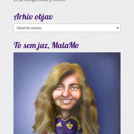
Arhiv objav
Arhiv
objav
To sem jaz, MalaMo