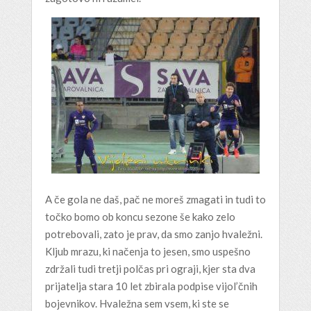
A če gola ne daš, pač ne moreš zmagati in tudi to
točko bomo ob koncu sezone še kako zelo
potrebovali, zato je prav, da smo zanjo hvaležni.
Kljub mrazu, ki načenja to jesen, smo uspešno
zdržali tudi tretji polčas pri ograji, kjer sta dva
prijatelja stara 10 let zbirala podpise vijol’čnih
bojevnikov. Hvaležna sem vsem, ki ste se