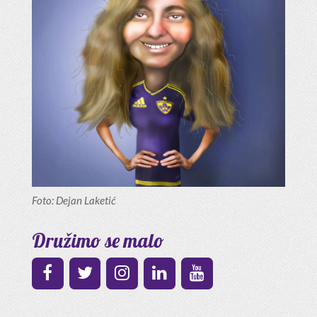
Foto: Dejan Laketić
Družimo se malo