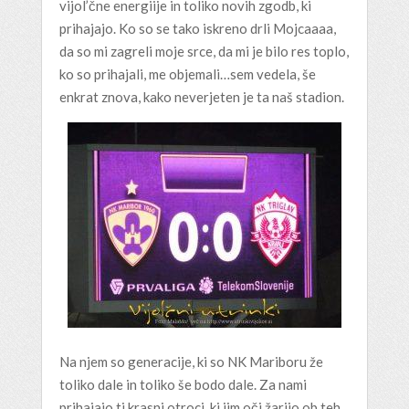
vijol’čne energiije in toliko novih zgodb, ki
prihajajo. Ko so se tako iskreno drli Mojcaaaa,
da so mi zagreli moje srce, da mi je bilo res toplo,
ko so prihajali, me objemali…sem vedela, še
enkrat znova, kako neverjeten je ta naš stadion.
Na njem so generacije, ki so NK Mariboru že
toliko dale in toliko še bodo dale. Za nami
prihajajo ti krasni otroci, ki jim oči žarijo ob teh