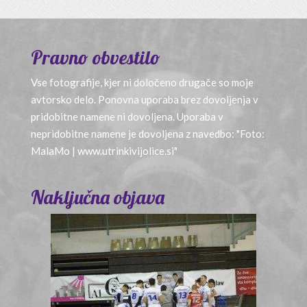
Pravno obvestilo
Vse fotografije, kjer ni določeno drugače so moje
avtorsko delo. Ponovna uporaba brez dovoljenja v
pridobitne namene ni dovoljena. Uporaba v
nepridobitne namene je dovoljena z navedbo: "Foto:
MalaMo | www.utrinkivijolice.si"
Naključna objava