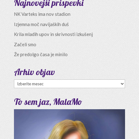
Najnovejši prispevki
NK Varteks ima nov stadion
Izjemna moč navijaških duš
Krila mladih upov in skrivnosti izkušenj
Začeli smo
Že predolgo časa je minilo
Arhiv objav
Arhiv
objav
To sem jaz, MalaMo