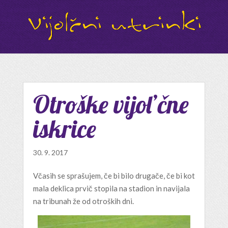
Otroške vijol’čne
iskrice
30. 9. 2017
Včasih se sprašujem, če bi bilo drugače, če bi kot
mala deklica prvič stopila na stadion in navijala
na tribunah že od otroških dni.