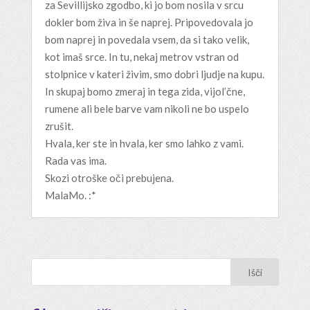
za Sevillijsko zgodbo, ki jo bom nosila v srcu
dokler bom živa in še naprej. Pripovedovala jo
bom naprej in povedala vsem, da si tako velik,
kot imaš srce. In tu, nekaj metrov vstran od
stolpnice v kateri živim, smo dobri ljudje na kupu.
In skupaj bomo zmeraj in tega zida, vijol’čne,
rumene ali bele barve vam nikoli ne bo uspelo
zrušit.
Hvala, ker ste in hvala, ker smo lahko z vami.
Rada vas ima.
Skozi otroške oči prebujena.
MalaMo. :*