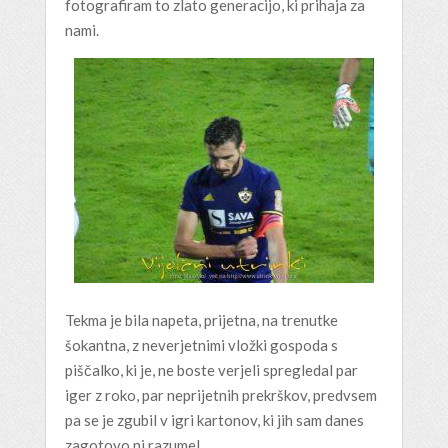
fotografiram to zlato generacijo, ki prihaja za
nami.
Tekma je bila napeta, prijetna, na trenutke
šokantna, z neverjetnimi vložki gospoda s
piščalko, ki je, ne boste verjeli spregledal par
iger z roko, par neprijetnih prekrškov, predvsem
pa se je zgubil v igri kartonov, ki jih sam danes
zagotovo ni razumel.