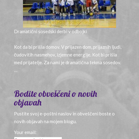
Dramatični sosedski derbi v odbojki
8 let ago
Kot da bi prišla domov. V prijazen dom, prijaznih ljudi,
čudovitih nasmehov, izjemne energije. Kot bi prišla
med prijatelje. Za nami je dramatična tekma sosedov.
…
Bodite obveščeni o novih
objavah
Pustite svoj e-poštni naslov in obveščeni boste o
novih objavah na mojem blogu.
Your email: