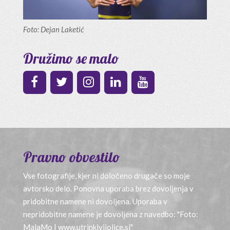
Foto: Dejan Laketić
Družimo se malo
Pravno obvestilo
Vse fotografije, kjer ni določeno drugače so moje
avtorsko delo. Ponovna uporaba brez dovoljenja v
pridobitne namene ni dovoljena. Uporaba v
nepridobitne namene je dovoljena z navedbo: "Foto:
MalaMo | www.utrinkivijolice.si"