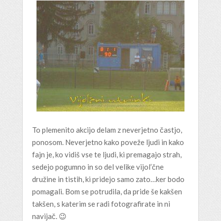
To plemenito akcijo delam z neverjetno častjo,
ponosom. Neverjetno kako poveže ljudi in kako
fajn je, ko vidiš vse te ljudi, ki premagajo strah,
sedejo pogumno in so del velike vijol’čne
družine in tistih, ki pridejo samo zato…ker bodo
pomagali. Bom se potrudila, da pride še kakšen
takšen, s katerim se radi fotografirate in ni
navijač. 😉