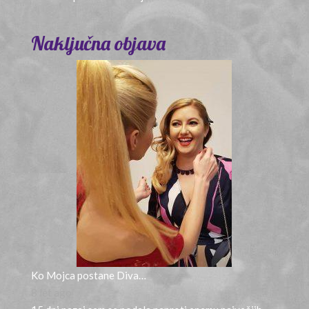
Naključna objava
Ko Mojca postane Diva…
8 let ago