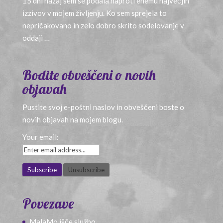
15 dni nazaj sem se podala naproti enemu največjih
izzivov v mojem življenju. Ko sem sprejela to
nepričakovano in zelo dobro skrito sodelovanje v
oddaji …
Bodite obveščeni o novih
objavah
Pustite svoj e-poštni naslov in obveščeni boste o
novih objavah na mojem blogu.
Your email:
Povezave
MalaMo išče službo…