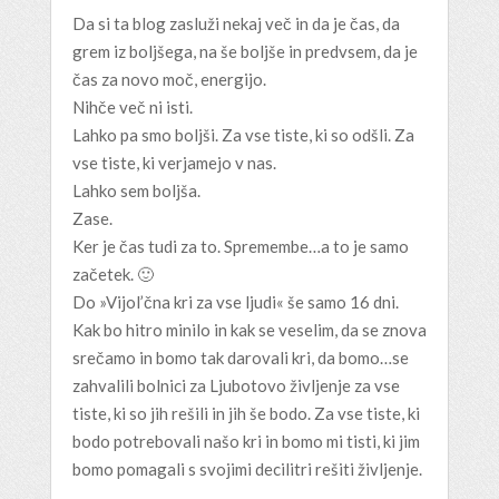
Da si ta blog zasluži nekaj več in da je čas, da
grem iz boljšega, na še boljše in predvsem, da je
čas za novo moč, energijo.
Nihče več ni isti.
Lahko pa smo boljši. Za vse tiste, ki so odšli. Za
vse tiste, ki verjamejo v nas.
Lahko sem boljša.
Zase.
Ker je čas tudi za to. Spremembe…a to je samo
začetek. 🙂
Do »Vijol’čna kri za vse ljudi« še samo 16 dni.
Kak bo hitro minilo in kak se veselim, da se znova
srečamo in bomo tak darovali kri, da bomo…se
zahvalili bolnici za Ljubotovo življenje za vse
tiste, ki so jih rešili in jih še bodo. Za vse tiste, ki
bodo potrebovali našo kri in bomo mi tisti, ki jim
bomo pomagali s svojimi decilitri rešiti življenje.