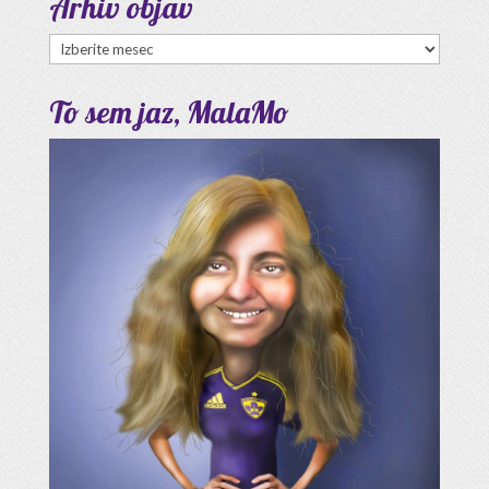
Arhiv objav
Arhiv
objav
To sem jaz, MalaMo