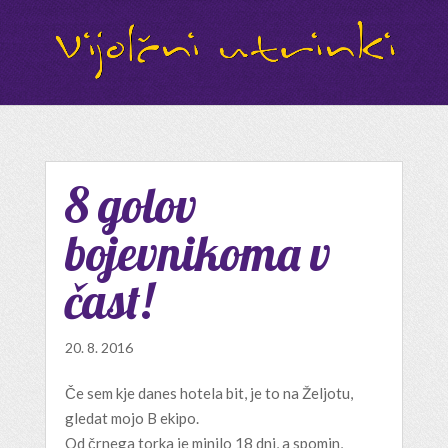
8 golov
bojevnikoma v
čast!
20. 8. 2016
Če sem kje danes hotela bit, je to na Željotu,
gledat mojo B ekipo.
Od črnega torka je minilo 18 dni, a spomin,