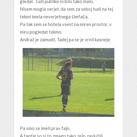
gledat. Tudi publike ni bilo tako malo.
Nisem mogla verjet, da sem za seboj tudi na tej
tekmi imela neverjetnega šimfača.
Pa tak sem se hotela vsest na miren prostor, v
miru pogledat tekmo.
Andraž je zamudil, Tadej pa se je vrnil kasneje.
Pa smo se imeli prav fajn.
A fantje so si to zmago tako zelo zaslužili.