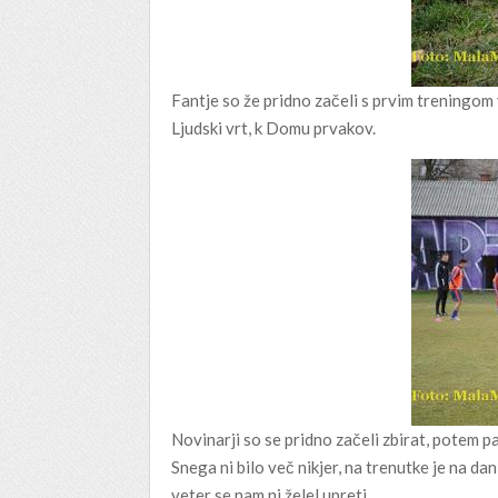
Fantje so že pridno začeli s prvim treningom 
Ljudski vrt, k Domu prvakov.
Novinarji so se pridno začeli zbirat, potem p
Snega ni bilo več nikjer, na trenutke je na dan
veter se nam ni želel upreti.