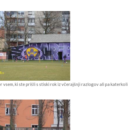
 vsem, ki ste prišli s stiski rok iz včerajšnji razlogov ali pa katerkoli