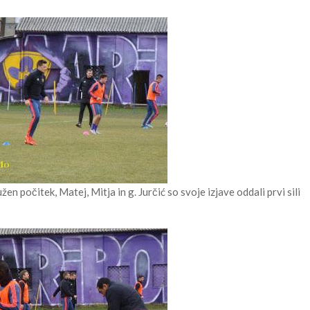
žen počitek, Matej, Mitja in g. Jurčić so svoje izjave oddali prvi sili