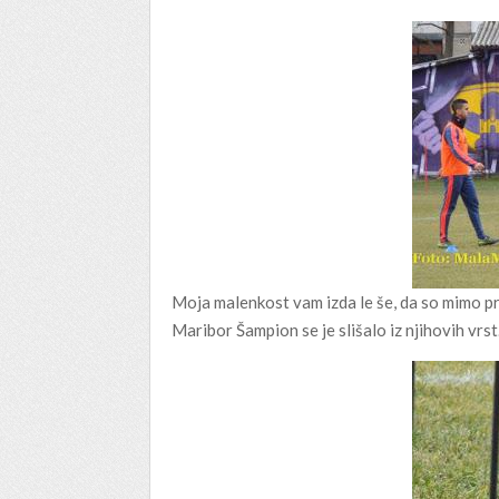
Moja malenkost vam izda le še, da so mimo priš
Maribor Šampion se je slišalo iz njihovih vrst