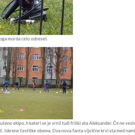
 koga morda celo odnesel.
šeno ekipo, h kateri se je vrnil tudi friški ata Aleksander. Če ne vest
ač. Iskrene čestitke obema. Dva nova fanta vijolčne krvi sta med nami