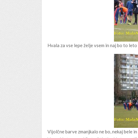
Hvala za vse lepe želje vsem in naj bo to leto
Vijolčne barve zmanjkalo ne bo, nekaj bele i