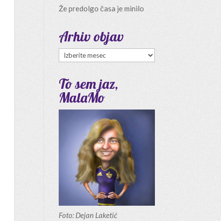
Že predolgo časa je minilo
Arhiv objav
Arhiv
objav
To sem jaz,
MalaMo
Foto: Dejan Laketić