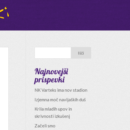
Najnovejši
prispevki
NK Varteks ima nov stadion
Izjemna moč navijaških duš
Krila mladih upov in
skrivnosti izkušenj
Začeli smo