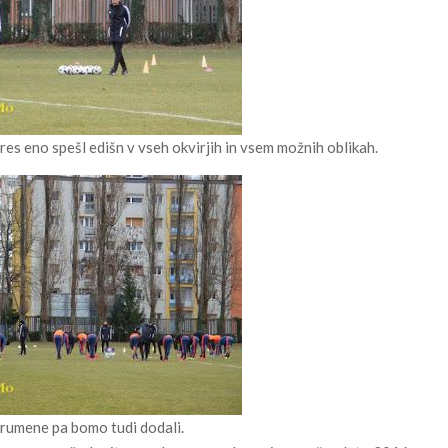
 res eno spešl edišn v vseh okvirjih in vsem možnih oblikah.
n rumene pa bomo tudi dodali.