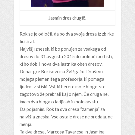
Jasmin dres drugič.
Rok se je odločil, da bo dva svoja dresa iz zbirke
licitiral.
Najvišji znesek, ki bo ponujen za vsakega od
dresov do 31.avgusta 2015 do polnoči bo tisti,
ki bo dobil nova dva lastnika obeh dresov.
Denar gre Borisovemu Žvižgaču. Društvu
mojega plemenitega profesorja, ki pomaga
ljudem v stiski. Vsi, ki berete moje bloge, ste
zagotovo že prebrali kaj o njem. Če druga ne,
imam dva bloga o ladjicah in holokavstu.
Da pojasnim. Rok ta dva dresa “zamenja” za
najvišja zneska. Vse ostale drese ne prodaja, ne
menja.
Ta dva dresa, Marcosa Tavaresa in Jasmina