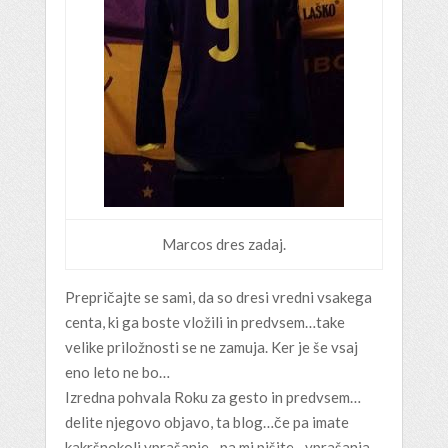
Marcos dres zadaj.
Prepričajte se sami, da so dresi vredni vsakega
centa, ki ga boste vložili in predvsem…take
velike priložnosti se ne zamuja. Ker je še vsaj
eno leto ne bo…
Izredna pohvala Roku za gesto in predvsem…
delite njegovo objavo, ta blog…če pa imate
kakršnokoli vprašanje…pa mi pišite…vprašanja