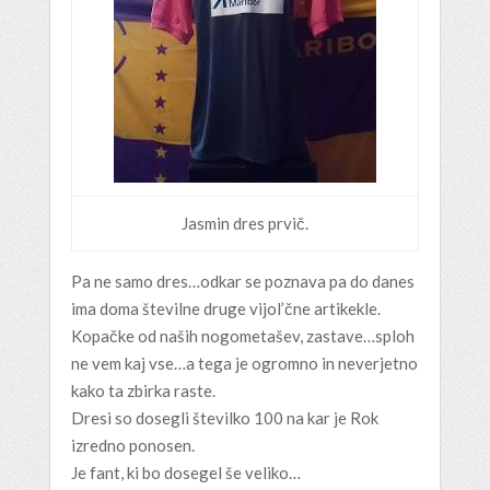
Jasmin dres prvič.
Pa ne samo dres…odkar se poznava pa do danes
ima doma številne druge vijol’čne artikekle.
Kopačke od naših nogometašev, zastave…sploh
ne vem kaj vse…a tega je ogromno in neverjetno
kako ta zbirka raste.
Dresi so dosegli številko 100 na kar je Rok
izredno ponosen.
Je fant, ki bo dosegel še veliko…