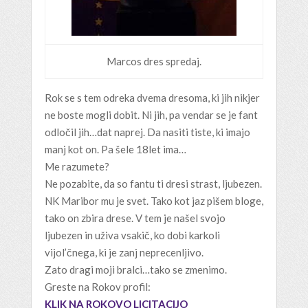
Marcos dres spredaj.
Rok se s tem odreka dvema dresoma, ki jih nikjer
ne boste mogli dobit. Ni jih, pa vendar se je fant
odločil jih…dat naprej. Da nasiti tiste, ki imajo
manj kot on. Pa šele 18let ima…
Me razumete?
Ne pozabite, da so fantu ti dresi strast, ljubezen.
NK Maribor mu je svet. Tako kot jaz pišem bloge,
tako on zbira drese. V tem je našel svojo
ljubezen in uživa vsakič, ko dobi karkoli
vijol’čnega, ki je zanj neprecenljivo.
Zato dragi moji bralci…tako se zmenimo.
Greste na Rokov profil:
KLIK NA ROKOVO LICITACIJO