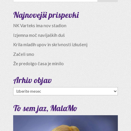
Najnovejši prispevki
NK Varteks ima nov stadion
Izjemna moč navijaških duš
Krila mladih upov in skrivnosti izkušenj
Začeli smo
Že predolgo časa je minilo
Arhiv objav
Arhiv
objav
To sem jaz, MalaMo