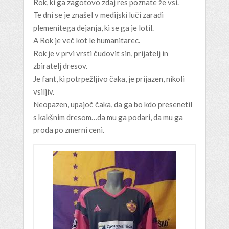
Rok, ki ga zagotovo zdaj res poznate že vsi.
Te dni se je znašel v medijski luči zaradi
plemenitega dejanja, ki se ga je lotil.
A Rok je več kot le humanitarec.
Rok je v prvi vrsti čudovit sin, prijatelj in
zbiratelj dresov.
Je fant, ki potrpežljivo čaka, je prijazen, nikoli
vsiljiv.
Neopazen, upajoč čaka, da ga bo kdo presenetil
s kakšnim dresom…da mu ga podari, da mu ga
proda po zmerni ceni.