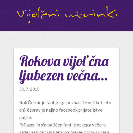
Rokova vijol’čna
ljubezen večna…
30. 7. 2015
Rok Černic je fant, ki ga poznam že več kot leto
dni, čeprav je najino facebook prijateljstvo
daljše.
Prijazen in simpatičen fant je nekega večera
sedel na klopci in čakal na Alešev podpis dresa.