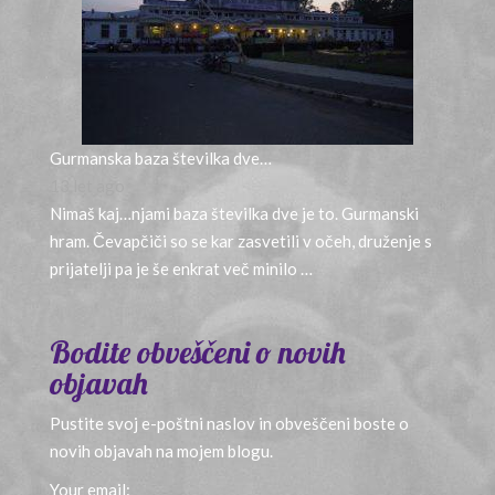
Gurmanska baza številka dve…
13 let ago
Nimaš kaj…njami baza številka dve je to. Gurmanski
hram. Čevapčiči so se kar zasvetili v očeh, druženje s
prijatelji pa je še enkrat več minilo …
Bodite obveščeni o novih
objavah
Pustite svoj e-poštni naslov in obveščeni boste o
novih objavah na mojem blogu.
Your email: