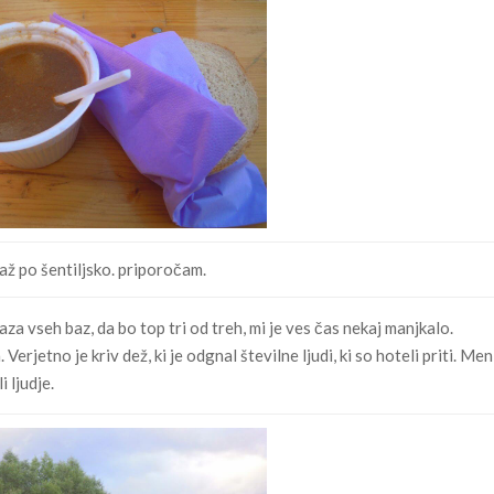
až po šentiljsko. priporočam.
za vseh baz, da bo top tri od treh, mi je ves čas nekaj manjkalo.
erjetno je kriv dež, ki je odgnal številne ljudi, ki so hoteli priti. Men
i ljudje.