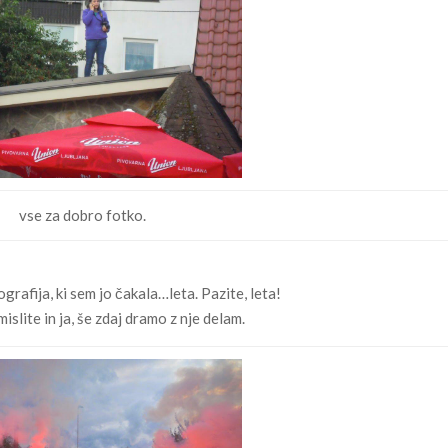
vse za dobro fotko.
grafija, ki sem jo čakala…leta. Pazite, leta!
islite in ja, še zdaj dramo z nje delam.