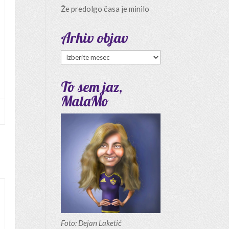
Že predolgo časa je minilo
Arhiv objav
Arhiv
objav
To sem jaz,
MalaMo
Foto: Dejan Laketić