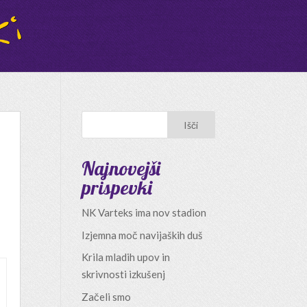
Najnovejši
prispevki
NK Varteks ima nov stadion
Izjemna moč navijaških duš
Krila mladih upov in
skrivnosti izkušenj
Začeli smo