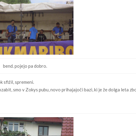
bend. pojejo pa dobro.
 sfižil, spremeni.
ozabit, smo v Zokys pubu, novo prihajajoči bazi, ki je že dolga leta zb