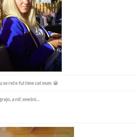
u se reče ful time cat mum. 😀
grajo, a nič smešni…