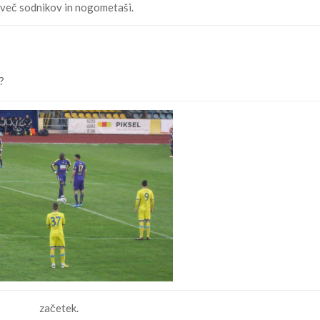
več sodnikov in nogometaši.
s?
začetek.