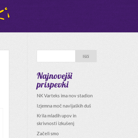
Najnovejši
prispevki
NK Varteks ima nov stadion
Izjemna moč navijaških duš
Krila mladih upov in
skrivnosti izkušenj
Začeli smo