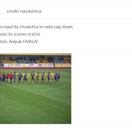
zvezki. navdušena.
es naučila. Hvaležna in rada vaju imam.
smo še zraven srečni.
 Rulo. Ampak HVALA!