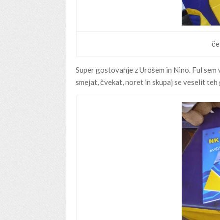
če
Super gostovanje z Urošem in Nino. Ful sem v
smejat, čvekat, noret in skupaj se veselit teh