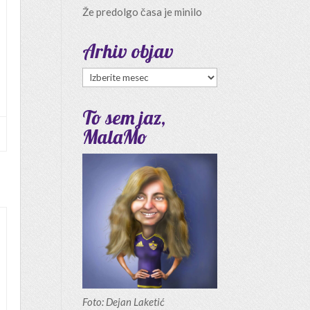
Že predolgo časa je minilo
Arhiv objav
Arhiv
objav
To sem jaz,
MalaMo
Foto: Dejan Laketić