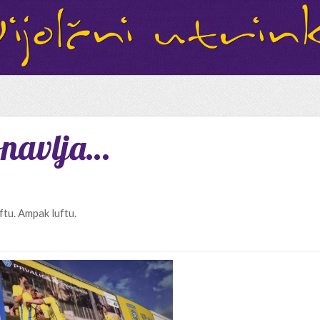
onavlja…
uftu. Ampak luftu.