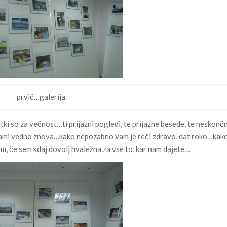
prvič…galerija.
i so za večnost…ti prijazni pogledi, te prijazne besede, te neskonč
z vami vedno znova…kako nepozabno vam je reči zdravo, dat roko…kak
em, če sem kdaj dovolj hvaležna za vse to, kar nam dajete…