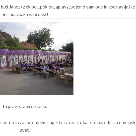
ne boš Janez) z ekipo…poklon, aplavz, pojemo vam ode in vse navijaške
pesmi…vsaka vam čast!
ta pravi štajerci doma.
častno in žal ne najdem superlativa za to, kar ste naredili za navijašk
svet.