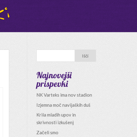
Najnovejši
prispevki
NK Varteks ima nov stadion
Izjemna moč navijaških duš
Krila mladih upov in
skrivnosti izkušenj
Začeli smo