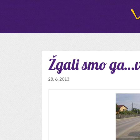
Žgali smo ga…v
28. 6. 2013