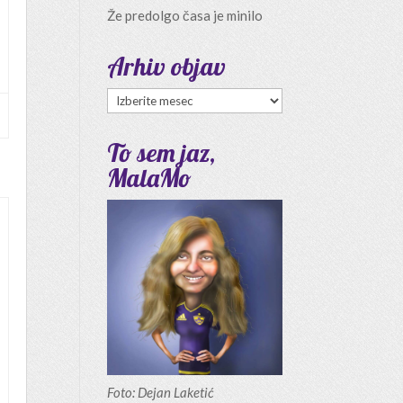
Že predolgo časa je minilo
Arhiv objav
Arhiv
objav
To sem jaz,
MalaMo
Foto: Dejan Laketić