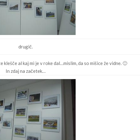
drugič.
klešče al kaj mi je v roke dal…mislim, da so mišice že vidne. 🙂
In zdaj na začetek…