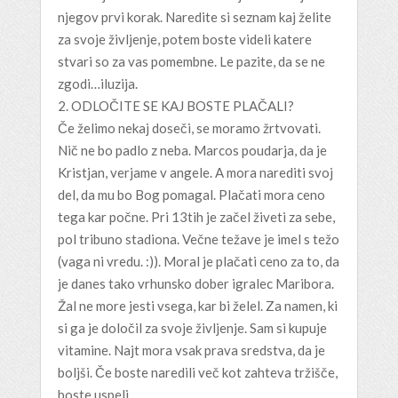
njegov prvi korak. Naredite si seznam kaj želite
za svoje življenje, potem boste videli katere
stvari so za vas pomembne. Le pazite, da se ne
zgodi…iluzija.
2. ODLOČITE SE KAJ BOSTE PLAČALI?
Če želimo nekaj doseči, se moramo žrtvovati.
Nič ne bo padlo z neba. Marcos poudarja, da je
Kristjan, verjame v angele. A mora narediti svoj
del, da mu bo Bog pomagal. Plačati mora ceno
tega kar počne. Pri 13tih je začel živeti za sebe,
pol tribuno stadiona. Večne težave je imel s težo
(vaga ni vredu. :)). Moral je plačati ceno za to, da
je danes tako vrhunsko dober igralec Maribora.
Žal ne more jesti vsega, kar bi želel. Za namen, ki
si ga je določil za svoje življenje. Sam si kupuje
vitamine. Najt mora vsak prava sredstva, da je
boljši. Če boste naredili več kot zahteva tržišče,
boste uspeli.