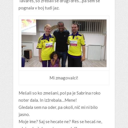
Tavares, so žrebali še drugi dres…pa sem se
pognala v boj tudi jaz.
Mi zmagovalci!
Mešali so ko zmešani, pol pa je Sabrina roko
noter dala. In izžrebala…Mene!
Gledala sem na oder, pa okoli, nič mi ni bilo
jasno.
Moje ime? Saj se hecate ne? Res se hecaš ne,