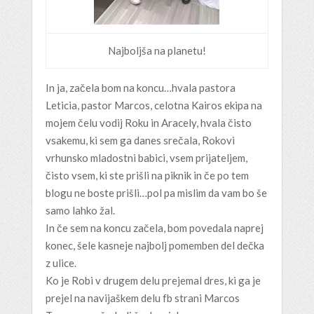
Najboljša na planetu!
In ja, začela bom na koncu…hvala pastora
Leticia, pastor Marcos, celotna Kairos ekipa na
mojem čelu vodij Roku in Aracely, hvala čisto
vsakemu, ki sem ga danes srečala, Rokovi
vrhunsko mladostni babici, vsem prijateljem,
čisto vsem, ki ste prišli na piknik in če po tem
blogu ne boste prišli…pol pa mislim da vam bo še
samo lahko žal.
In če sem na koncu začela, bom povedala naprej
konec, šele kasneje najbolj pomemben del dečka
z ulice.
Ko je Robi v drugem delu prejemal dres, ki ga je
prejel na navijaškem delu fb strani Marcos