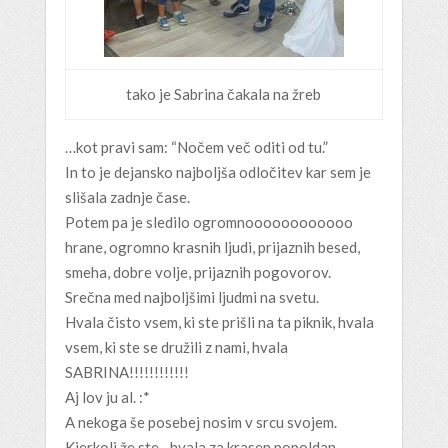
tako je Sabrina čakala na žreb
…kot pravi sam: “Nočem več oditi od tu.”
In to je dejansko najboljša odločitev kar sem je
slišala zadnje čase.
Potem pa je sledilo ogromnoooooooooooo
hrane, ogromno krasnih ljudi, prijaznih besed,
smeha, dobre volje, prijaznih pogovorov.
Srečna med najboljšimi ljudmi na svetu.
Hvala čisto vsem, ki ste prišli na ta piknik, hvala
vsem, ki ste se družili z nami, hvala
SABRINA!!!!!!!!!!!!
Aj lov ju al. :*
A nekoga še posebej nosim v srcu svojem.
Kjerkoli že ste…hvala za krasen popoldan,