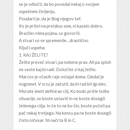
se je odločil, da bo povedal nekaj o svojem
uspešnem življenju.
Poudaril je, da je Bog njegov šef.
Ko je prišel na preizkus sem, ni kazalo dobro.
Brazilec nima pojma, so govorili.
A stvari so se spremenile…drastično.
Ključi uspeha:
1. KAJ ŽELITE?
Želite preveč stvari, pa nobene prav. Ali pa sploh
ne veste kaj bi radi. Določite si kaj želite.
Marcos je včasih raje ostajal doma. Gledal je
nogomet. V srcu je začutil, da bi rad bil igralec.
Morate imeti definiran cilj. Ko bodo prišle težke
situacije, se boste ustavili in ne boste dosegli
želenega cilja. In če to ne bo šlo, boste počeli pa
pač nekaj tretjega. Na koncu pa ne boste dosegli
čisto ničesar. Ni načrta B in C.