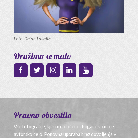
Foto: Dejan Laketić
Družimo se malo
Pravno obvestilo
Vse fotografije, kjer ni določeno drugače so moje
avtorsko delo. Ponovna uporaba brez dovoljenja v