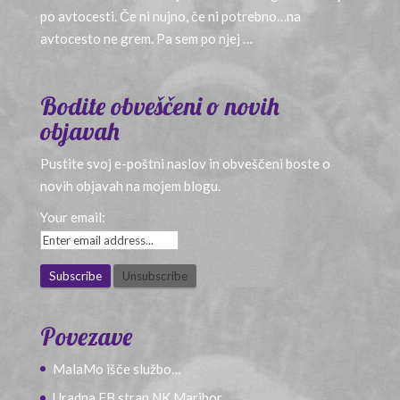
po avtocesti. Če ni nujno, če ni potrebno…na
avtocesto ne grem. Pa sem po njej …
Bodite obveščeni o novih
objavah
Pustite svoj e-poštni naslov in obveščeni boste o
novih objavah na mojem blogu.
Your email:
Povezave
MalaMo išče službo…
Uradna FB stran NK Maribor