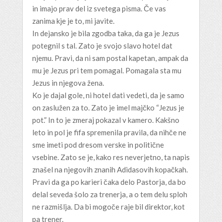
in imajo prav del iz svetega pisma. Če vas
zanima kje je to, mi javite.
In dejansko je bila zgodba taka, da ga je Jezus
potegnil s tal. Zato je svojo slavo hotel dat
njemu. Pravi, da ni sam postal kapetan, ampak da
mu je Jezus pri tem pomagal. Pomagala sta mu
Jezus in njegova žena.
Ko je dajal gole, ni hotel dati vedeti, da je samo
on zaslužen za to. Zato je imel majčko “Jezus je
pot.” In to je zmeraj pokazal v kamero. Kakšno
leto in pol je fifa spremenila pravila, da nihče ne
sme imeti pod dresom verske in politične
vsebine. Zato se je, kako res neverjetno, ta napis
znašel na njegovih znanih Adidasovih kopačkah.
Pravi da ga po karieri čaka delo Pastorja, da bo
delal seveda šolo za trenerja, a o tem delu sploh
ne razmišlja. Da bi mogoče raje bil direktor, kot
pa trener.