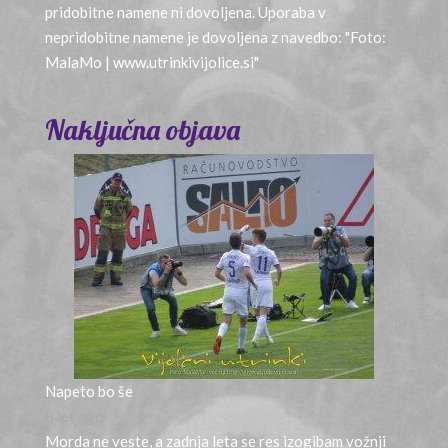
pridobitne namene ni dovoljena. Uporaba v
nepridobitne namene je dovoljena z navedbo: "Foto:
MalaMo | www.utrinkivijolice.si"
Naključna objava
Napeto bo še
8 let ago
Morda ne veste, a zadnja leta se res izogibam vožnji