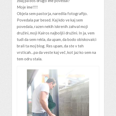
zdaj pa boš drugo ime povedal?
Moje ime!!!!
Objela sem pastorja, naredila fotografijo.
Povedala par besed. Kaj kdo ve kaj sem
povedala, razen nekih iskrenih zahval moji
družini, moji Kairos najboljši družini. In ja, vem
tudi da sem rekla, da upam, da bodo obiskovalci
brali ta moj blog. Res upam, da ste v teh
vrsticah…pa da veste kaj več, kot jaz ko sem na
tem odru stala.