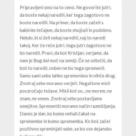
Pripravljeni smo na to ceno. Ne govorite jutri,
da boste nekaj naredili, ker tega zagotovo ne
boste naredili. Na primer, da boste začeli s
kakšnim tečajem, da boste shujšali in podobno.
Nekdo, ki si želi nekaj narediti, naj to naredi
takoj. Ker če reče jutri, tega jutri zagotovo ne
bo naredil. Pravi, da kot Kristjan, verjame, da
nam je Bog dal moč na zemlji. Če se odločiš, da
boš to naredil, noben ne bo tega spremenil.
Samo sami sebe lahko spremenimo in nihče drug.
Znotraj sebe moramo verjeti. Negativne misli
povzročajo težave. Misli kot so…ne morem, ne
znam, ne smem. Znotraj sebe postavljamo
omejitve. Spremeniti moramo način razmišljanja.
Danes je dan, ko bomo nehali čakat na
spremembe in bomo sprememba. Ko boš začel
pozitivno spreminjati sebe, se bo vse dejansko