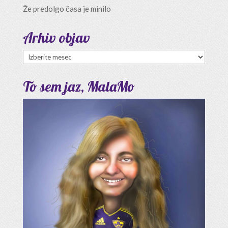
Že predolgo časa je minilo
Arhiv objav
Arhiv
objav
To sem jaz, MalaMo