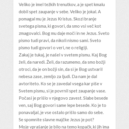
Veliko je imel težkih trenutkov, a je spet kmalu
dobil spet zaupanje v sebe. Veliko je jokal. A
pomagal mu je Jezus Kristus. Skozi branje
svetega pisma, ki govori, da smo vsi več kot
zmagovalci. Bog mu daje moči in ne Jezus. Sveto
pismo tudi pravi, da nikoli nismo sami. Sveto
pismo tudi govori o veri, ne o religiji.
Zakaj je tukaj, je našel v svetem pismu. Kaj Bog
želi, da naredi. Želi, da razumemo, da smo božji
otroci, da je on božji sin, da si je Bog ustvaril
nebesa zase, zemljo za ljudi. Da nam je dal
avtoriteto. Ko se je zavedal vsega kar piše v
Svetem pismu, si je povrnil spet zaupanje vase.
Počasi je prišlo v njegovo zavest. Slabe besede
ven, saj Bog govori same lepe besede. Ko je to
ponavaljal, je vse ostalo prišlo samo do sebe.
Se spomnite slavne majčke Jezus je pot?
Moje vprašanje je bilo na temo kopačk, ki jih ima