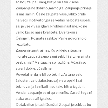
so bolj zaupali vanj, kot je on sam v sebe.
Zaupanja ne dobimo, mamo ga. Zaupanje prihaja
iz nas samih. Če ne zaupate vase, lahko pride
največji motivator, pa še vedno ne boste uspeli,
saj je vse v vaši glavi. Problem nastane, ko ne
vemo kaj so naše kvalitete. Dve tekmi s
Čelsijem. Poznate razliko? Pa ne govorimo o
rezultatu.
Zaupanje znotraj nas. Ko pridejo situacije,
morate zaupati samo sami sebi. Ti si zmeraj ista
oseba, nisi? A situacije so različne. Včasih so
stvari dobre, včasih ne.
Povedal je, da je bil po tekmi z Astano zelo
žalosten. zelo žalosten, saj v evropski fazi
tekmovanja še nikoli niso tako hitro izgubili.
Vendar zaupanje se ni spremenilo. Zaradi tega ni
slaba oseba ali igralec.
Dotaknil se je tudi Domžal. Zaupal je sebi, da bo