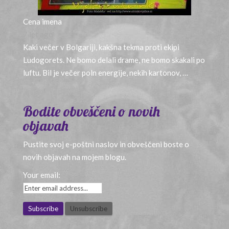
Cena imena
7 let ago
Kaki večer v Bolgariji, kakšna tekma proti ekipi
Ludogorets. Ne bomo delali drame, ne bomo skakali po
luftu. Bil je večer poln energije, nekih kartonov, …
Bodite obveščeni o novih
objavah
Pustite svoj e-poštni naslov in obveščeni boste o
novih objavah na mojem blogu.
Your email: