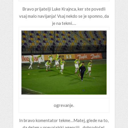
Bravo prijatelji Luke Krajnca, ker ste povedli
vsaj malo navijanja! Vsaj nekdo se je spomno, da
je na tekmi….
ogrevanje.
In bravo komentator tekme…Matej, glede na to,
da delam v prevajalski agenciji…dobrodošel.