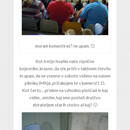
moram komentirat? ne upam. 🙂
Kot tretjo hvalim naše vijolčne
bojevnike..krasno, da ste prišli v takšnem številu
in upam, da se vseeno v soboto vidimo na našem
pikniku (Mitja, pričakujem te s kamero!) :D.
Kot čerto….pridem na vzhodno ploščad in kaj
vidim…mislim, kaj smo postali društvo
zbirateljem starih stolov al kaj? 🙂