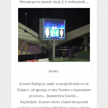
Moram pa še omenit, da je 2:1 veličastnih….
konec.
Zraven Robija je zadel iz enajstih metrov še
Dejan L. ob igranju z roko Švedov v kazenskem
prostoru… (komentira David)….
Kaj dodati…krasen večer, v katerem pa sem
srečala več navijačev Maribora, kot v soboto