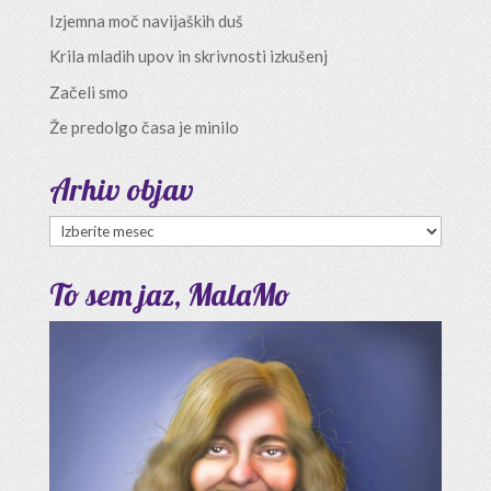
Izjemna moč navijaških duš
Krila mladih upov in skrivnosti izkušenj
Začeli smo
Že predolgo časa je minilo
Arhiv objav
Arhiv
objav
To sem jaz, MalaMo