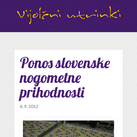
Ponos slovenske
nogometne
prihodnosti
6. 9. 2012