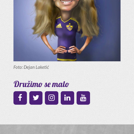
Foto: Dejan Laketić
Družimo se malo