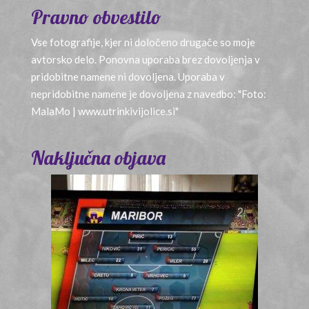
Pravno obvestilo
Vse fotografije, kjer ni določeno drugače so moje
avtorsko delo. Ponovna uporaba brez dovoljenja v
pridobitne namene ni dovoljena. Uporaba v
nepridobitne namene je dovoljena z navedbo: "Foto:
MalaMo | www.utrinkivijolice.si"
Naključna objava