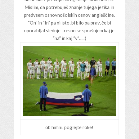
Mislim, da potrebuješ znanje tujega jezika in
predvsem osnovnošolskih osnov angleščine.
“On” in “In” pa ni isto, bi bilo pa prav, če bi
uporabljal slednje…resno se sprašujem kaj je
“na” in kaj “v”….:)
ob himni. poglejte roke!