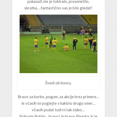
pokazali, me je šokiralo, presenetilo,
skratka….fantastično vas je bilo gledat!
Švedi ob koncu.
Bravo za borbo, pogum, za akcije brez primere…
le včasih še poglejte v kakšno drugo smer…
včasih podat tudi ni tak slabo…
Pohvala Robiju…bravo! In bravo Biserka, ki je