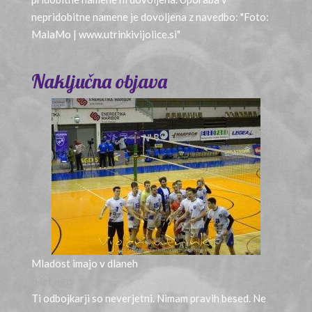
nepridobitne namene je dovoljena z navedbo: "Foto:
MalaMo | www.utrinkivijolice.si"
Naključna objava
Mladost imajo v dlaneh
8 let ago
Ti odbojkarji so neverjetni. Nimam pravih besed. Ne