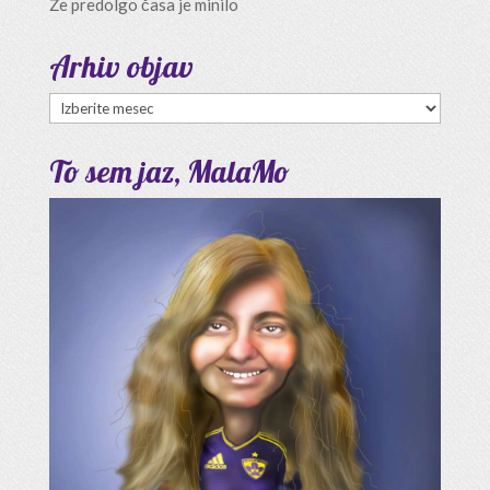
Že predolgo časa je minilo
Arhiv objav
Arhiv
objav
To sem jaz, MalaMo