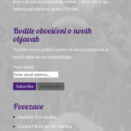
bom vam pisala o rezultatu tekme s Krko, ker si ga
lahko pogledate na spletu. Pa sem …
Bodite obveščeni o novih
objavah
Pustite svoj e-poštni naslov in obveščeni boste o
novih objavah na mojem blogu.
Your email:
Povezave
MalaMo išče službo…
Uradna FB stran NK Maribor