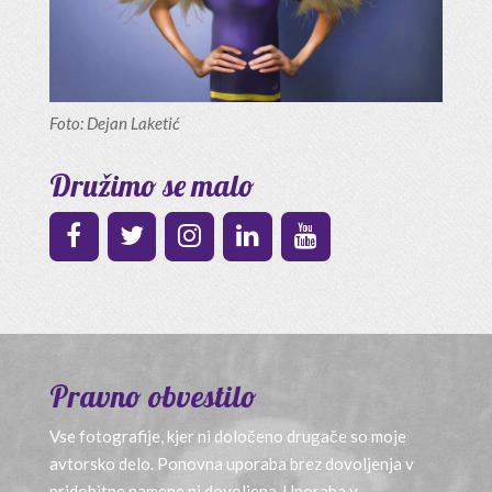
Foto: Dejan Laketić
Družimo se malo
Pravno obvestilo
Vse fotografije, kjer ni določeno drugače so moje
avtorsko delo. Ponovna uporaba brez dovoljenja v
pridobitne namene ni dovoljena. Uporaba v