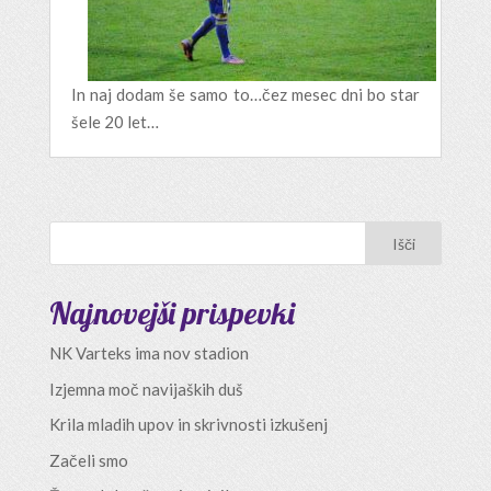
In naj dodam še samo to…čez mesec dni bo star
šele 20 let…
Najnovejši prispevki
NK Varteks ima nov stadion
Izjemna moč navijaških duš
Krila mladih upov in skrivnosti izkušenj
Začeli smo