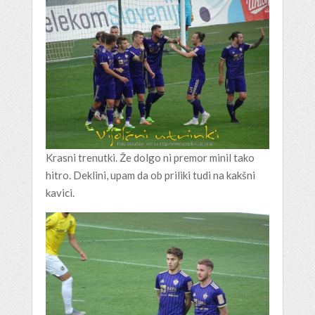
Krasni trenutki. Že dolgo ni premor minil tako
hitro. Deklini, upam da ob priliki tudi na kakšni
kavici.