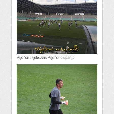
Vijol’čna ljubezen. Vijol’čno upanje.