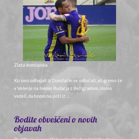
Zlata domžalska
8 let ago
Ko smo odhajali iz Domžal in se odločali, ali gremo še
v Velenje na tekmo Rudarja z Bežigradom, nismo
vedeli, da bomo na poti iz …
Bodite obveščeni o novih
objavah