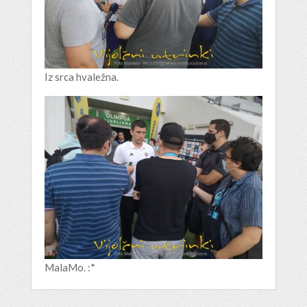
Iz srca hvaležna.
MalaMo. :*