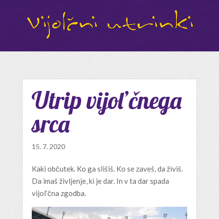
Utrip vijol’čnega
srca
15. 7. 2020
Kaki občutek. Ko ga slišiš. Ko se zaveš, da živiš.
Da imaš življenje, ki je dar. In v ta dar spada
vijol’čna zgodba.