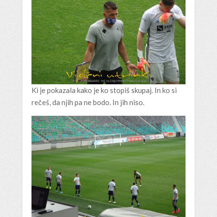
Ki je pokazala kako je ko stopiš skupaj. In ko si
rečeš, da njih pa ne bodo. In jih niso.