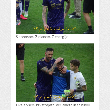
S ponosom. Z elanom. Z energijo.
Hvala vsem, ki vztrajate, verjamete in se nikoli