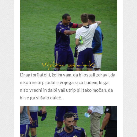
Dragi prijatelji, želim vam, da bi ostali zdravi, da
nikoli ne bi prodali svojega srca ljudem, ki ga
niso vredni in da bi vaš utrip bil tako močan, da
bi se ga slišalo daleč.