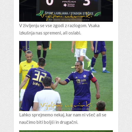
V življenju se vse zgodi z razlogom. Vsaka
izkušnja nas spremeni, ali oslabi.
Lahko sprejmemo nekaj, kar nam ni všeč ali se
naučimo biti boljši in drugačni.