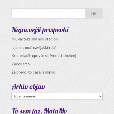
Najnovejši prispevki
NK Varteks ima nov stadion
Izjemna moč navijaških duš
Krila mladih upov in skrivnosti izkušenj
Začeli smo
Že predolgo časa je minilo
Arhiv objav
Arhiv
objav
To sem jaz, MalaMo