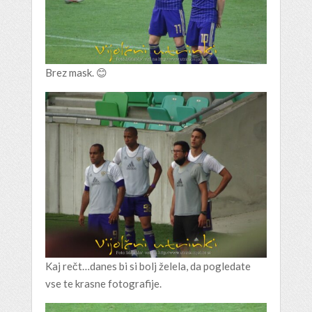
Brez mask. 😊
Kaj rečt…danes bi si bolj želela, da pogledate
vse te krasne fotografije.