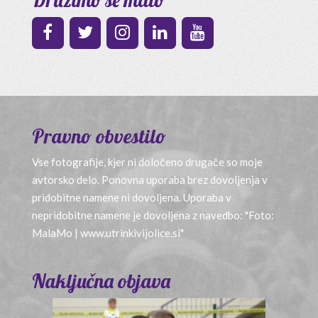
Pravno obvestilo
Vse fotografije, kjer ni določeno drugače so moje
avtorsko delo. Ponovna uporaba brez dovoljenja v
pridobitne namene ni dovoljena. Uporaba v
nepridobitne namene je dovoljena z navedbo: "Foto:
MalaMo | www.utrinkivijolice.si"
Naključna objava