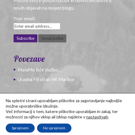
Pustite svoj e-poštni naslov in obveščeni boste o
novih objavah na mojem blogu.
Your email:
Povezave
MalaMo išče službo…
Uradna FB stran NK Maribor
Na spletni strani uporabljam piškotke za zagotavljanje najboljše
možne uporabniške izkušnje.
Več informacij o tem, katere piškotke uporabljam in zakaj, ter
možnosti za njihov vklop ali izklop najdete v
nastavitvah
.
Sprejmem
Ne sprejmem
Po predlogi
Divi
oblikoval
Tadej
.