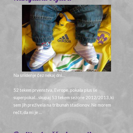
Na snidenje čez nekaj dni…
13 let ago
52 tekem prvenstva, Evrope, pokala plus še
superpokal…skupaj 53 tekem sezone 2012/2013, ki
sem jih preživela na tribunah stadionov. Ne morem
rečt, da mi je …