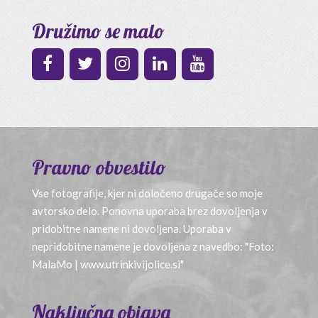
Družimo se malo
Pravno obvestilo
Vse fotografije, kjer ni določeno drugače so moje
avtorsko delo. Ponovna uporaba brez dovoljenja v
pridobitne namene ni dovoljena. Uporaba v
nepridobitne namene je dovoljena z navedbo: "Foto:
MalaMo | www.utrinkivijolice.si"
Naključna objava