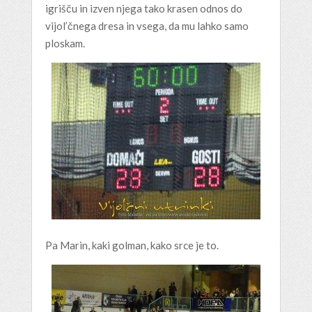
igrišču in izven njega tako krasen odnos do
vijol’čnega dresa in vsega, da mu lahko samo
ploskam.
Pa Marin, kaki golman, kako srce je to.