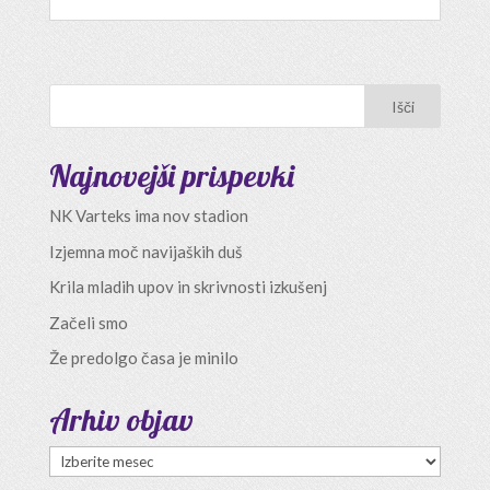
Najnovejši prispevki
NK Varteks ima nov stadion
Izjemna moč navijaških duš
Krila mladih upov in skrivnosti izkušenj
Začeli smo
Že predolgo časa je minilo
Arhiv objav
Arhiv
objav