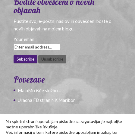
Bodite obveščeni o novih
objavah
Pustite svoj e-poštni naslov in obveščeni boste o
novih objavah na mojem blogu.
Your email:
Povezave
MalaMo išče službo…
Uradna FB stran NK Maribor
Na spletni strani uporabljam piškotke za zagotavljanje najboljše
možne uporabniške izkušnje.
Več informacij o tem, katere piškotke uporabljam in zakaj, ter