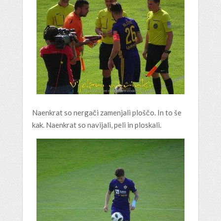
Naenkrat so nergači zamenjali ploščo. In to še
kak. Naenkrat so navijali, peli in ploskali.