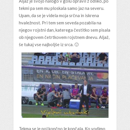
Aljaž je svojo nalogo v golu opravil z odliko, po
tekmi pa sem mu ploskala samo jaz na severu.
Upam, da se je videla moja srčna in iskrena
hvaležnost. Pri tem sem seveda pozabila na
njegov rojstni dan, katerega čestitko sem pisala
ob njegovem četrtkovem rojstnem dnevu. Aljaž,
še tukaj vse najboljše iz srca. 🙂
Tekma se je pol končno le končala. Ko vodimo