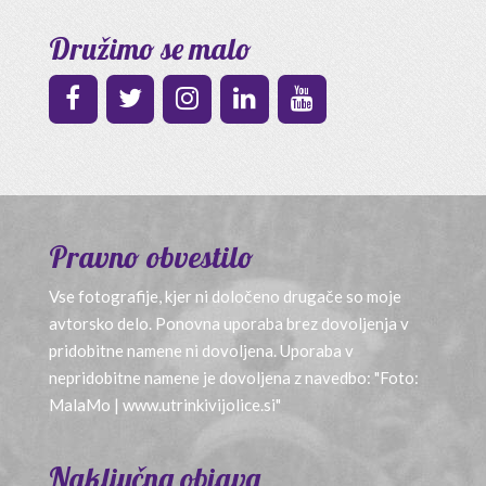
Družimo se malo
Pravno obvestilo
Vse fotografije, kjer ni določeno drugače so moje
avtorsko delo. Ponovna uporaba brez dovoljenja v
pridobitne namene ni dovoljena. Uporaba v
nepridobitne namene je dovoljena z navedbo: "Foto:
MalaMo | www.utrinkivijolice.si"
Naključna objava