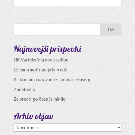
Najnovejši prispevki
NK Varteks ima nov stadion
Izjemna moč navijaških duš
Krila mladih upov in skrivnosti izkušenj
Začeli smo
Že predolgo časa je minilo
Arhiv objav
Arhiv
objav