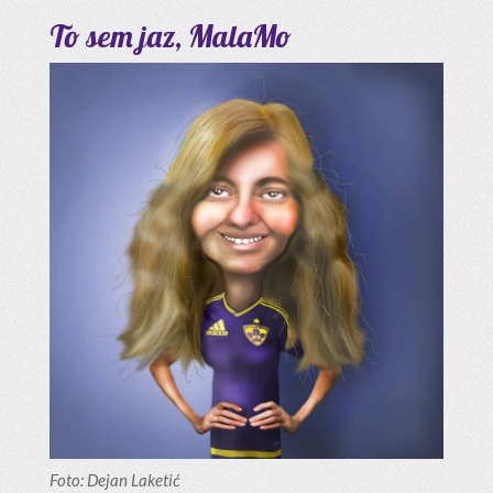
To sem jaz, MalaMo
Foto: Dejan Laketić