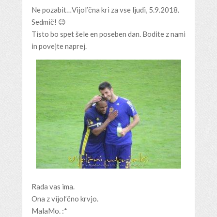
Ne pozabit…Vijol’čna kri za vse ljudi, 5.9.2018.
Sedmič! 😉
Tisto bo spet šele en poseben dan. Bodite z nami
in povejte naprej.
Rada vas ima.
Ona z vijol’čno krvjo.
MalaMo. :*