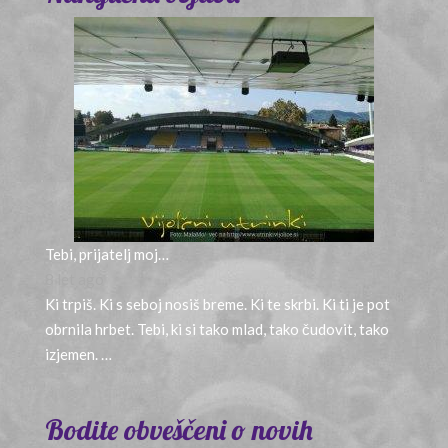
Tebi, prijatelj moj…
8 let ago
Ki trpiš. Ki s seboj nosiš breme. Ki te skrbi. Ki ti je pot
obrnila hrbet. Tebi, ki si tako mlad, tako čudovit, tako
izjemen. …
Bodite obveščeni o novih