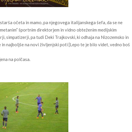
 starša očeta in mamo, pa njegovega italijanskega šefa, da se ne
bmetanim” športnim direktorjem in vidno obteženim medijskim
ji, simpatizerji, pa tudi Deki Trajkovski, ki odhaja na Nizozemsko in
 in najboljše na novi življenjski poti [Lepo te je bilo videt, vedno boš
ljena na polčasa.