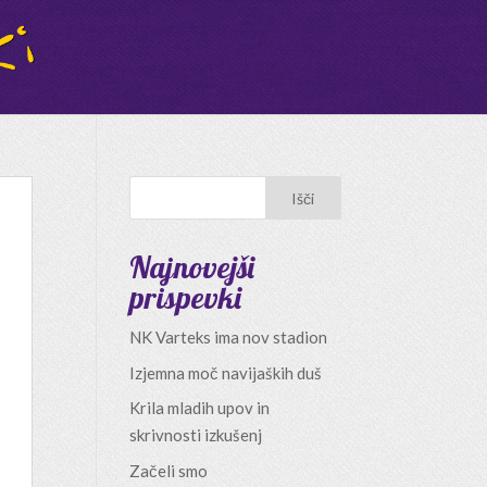
Najnovejši
prispevki
NK Varteks ima nov stadion
Izjemna moč navijaških duš
Krila mladih upov in
skrivnosti izkušenj
Začeli smo