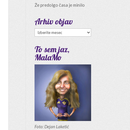
Že predolgo časa je minilo
Arhiv objav
Arhiv
objav
To sem jaz,
MalaMo
Foto: Dejan Laketić