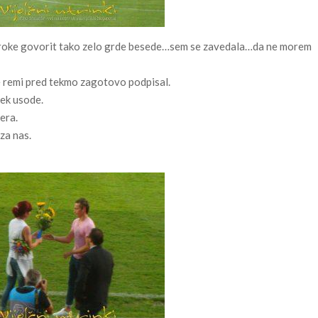
a otroke govorit tako zelo grde besede…sem se zavedala…da ne morem
je remi pred tekmo zagotovo podpisal.
tek usode.
era.
 za nas.