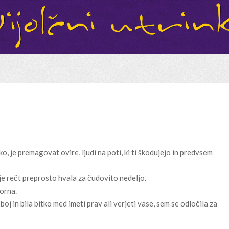
žko, je premagovat ovire, ljudi na poti, ki ti škodujejo in predvsem
…je rečt preprosto hvala za čudovito nedeljo.
porna.
oj in bila bitko med imeti prav ali verjeti vase, sem se odločila za