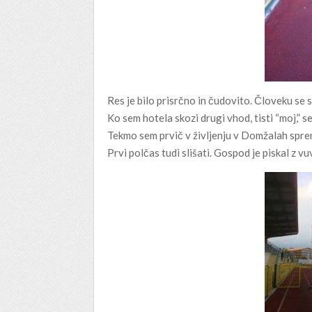
Res je bilo prisrčno in čudovito. Človeku se st
Ko sem hotela skozi drugi vhod, tisti “moj,” 
Tekmo sem prvič v življenju v Domžalah spremlj
Prvi polčas tudi slišati. Gospod je piskal z vuv