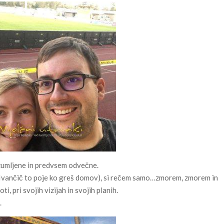
azumljene in predvsem odvečne.
ko Ivančič to poje ko greš domov), si rečem samo…zmorem, zmorem in
i, pri svojih vizijah in svojih planih.
.