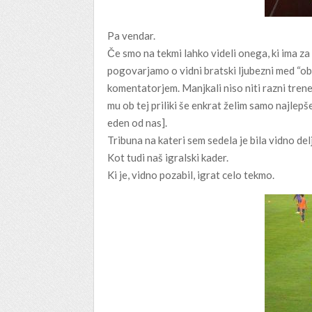
Pa vendar.
Če smo na tekmi lahko videli onega, ki ima za
pogovarjamo o vidni bratski ljubezni med “o
komentatorjem. Manjkali niso niti razni trener
mu ob tej priliki še enkrat želim samo najlepše
eden od nas].
Tribuna na kateri sem sedela je bila vidno de
Kot tudi naš igralski kader.
Ki je, vidno pozabil, igrat celo tekmo.