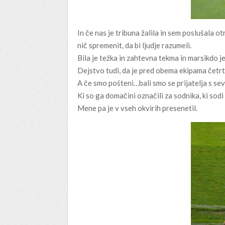
In če nas je tribuna žalila in sem poslušal
nič spremenit, da bi ljudje razumeli.
Bila je težka in zahtevna tekma in marsikdo 
Dejstvo tudi, da je pred obema ekipama četr
A če smo pošteni…bali smo se prijatelja s sev
Ki so ga domačini označili za sodnika, ki sodi
Mene pa je v vseh okvirih presenetil.