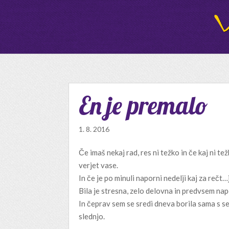
En je premalo
1. 8. 2016
Če imaš nekaj rad, res ni težko in če kaj ni te
verjet vase.
In če je po minuli naporni nedelji kaj za rečt
Bila je stresna, zelo delovna in predvsem na
In čeprav sem se sredi dneva borila sama s seb
slednjo.