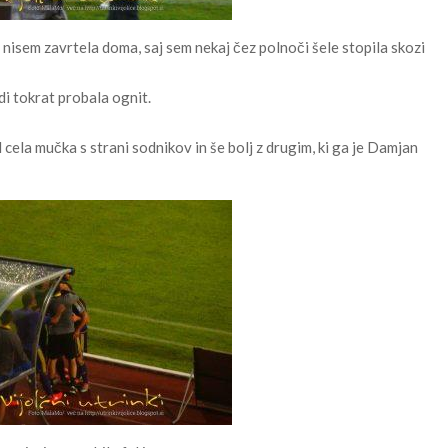
nisem zavrtela doma, saj sem nekaj čez polnoči šele stopila skozi
di tokrat probala ognit.
l cela mučka s strani sodnikov in še bolj z drugim, ki ga je Damjan