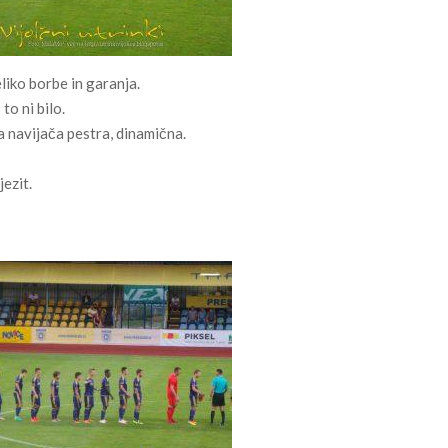
liko borbe in garanja.
to ni bilo.
a navijača pestra, dinamična.
jezit.