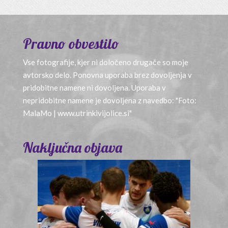
Pravno obvestilo
Vse fotografije, kjer ni določeno drugače so moje
avtorsko delo. Ponovna uporaba brez dovoljenja v
pridobitne namene ni dovoljena. Uporaba v
nepridobitne namene je dovoljena z navedbo: "Foto:
MalaMo | www.utrinkivijolice.si"
Naključna objava