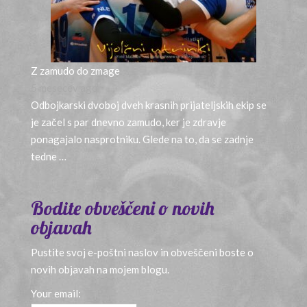
Z zamudo do zmage
5 mesecev ago
Odbojkarski dvoboj dveh krasnih prijateljskih ekip se
je začel s par dnevno zamudo, ker je zdravje
ponagajalo nasprotniku. Glede na to, da se zadnje
tedne …
Bodite obveščeni o novih
objavah
Pustite svoj e-poštni naslov in obveščeni boste o
novih objavah na mojem blogu.
Your email: