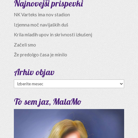
Najnovejši prispevki
NK Varteks ima nov stadion
Izjemna moč navijaških duš
Krila mladih upov in skrivnosti izkušenj
Začeli smo
Že predolgo časa je minilo
Arhiv objav
Arhiv
objav
To sem jaz, MalaMo