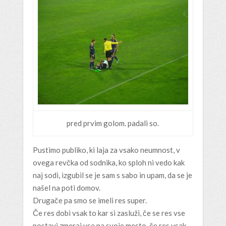
pred prvim golom. padali so.
Pustimo publiko, ki laja za vsako neumnost, v
ovega revčka od sodnika, ko sploh ni vedo kak
naj sodi, izgubil se je sam s sabo in upam, da se je
našel na poti domov.
Drugače pa smo se imeli res super.
Če res dobi vsak to kar si zasluži, če se res vse
postavi zmeraj vse na svoje mesto, če res vsak