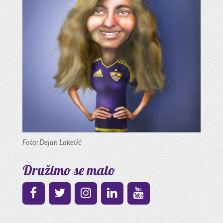
Foto: Dejan Laketić
Družimo se malo