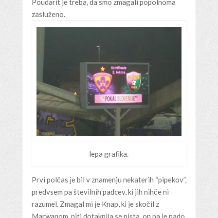
Poudarit je treba, da smo zmagali popolnoma
zasluženo.
lepa grafika.
Prvi polčas je bil v znamenju nekaterih “pipekov”,
predvsem pa številnih padcev, ki jih nihče ni
razumel. Zmagal mi je Knap, ki je skočil z
Marwanom, niti dotaknila se nista, on pa je pado