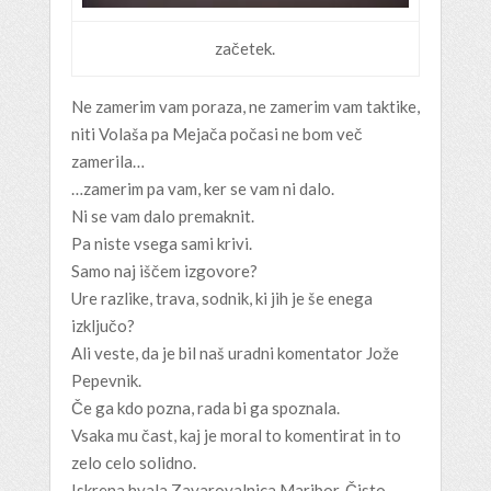
začetek.
Ne zamerim vam poraza, ne zamerim vam taktike,
niti Volaša pa Mejača počasi ne bom več
zamerila…
…zamerim pa vam, ker se vam ni dalo.
Ni se vam dalo premaknit.
Pa niste vsega sami krivi.
Samo naj iščem izgovore?
Ure razlike, trava, sodnik, ki jih je še enega
izključo?
Ali veste, da je bil naš uradni komentator Jože
Pepevnik.
Če ga kdo pozna, rada bi ga spoznala.
Vsaka mu čast, kaj je moral to komentirat in to
zelo celo solidno.
Iskrena hvala Zavarovalnica Maribor. Čisto