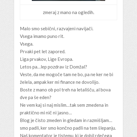
zmeraj z mano na ogledih.
Malo smo sebični, razvajeni navijači.
Vsega imamo puno rit.
Vsega.
Prvaki pet let zapored.
Liga prvakov, Lige Evropa.
Letos pa…lep pozdrav iz Domžal?
Veste, da me mogoče tam ne bo, pa ne ker ne bi
želela, ampak ker mi finance ne dovolijo.
Boste z mano ob pol treh na letališču, al bova
dve pa še eden?
Ne vem kaj si naj mislim…tak sem zmedena in
praktično mi nič ni jasno…
Blog je čisto zmeden in gledam in razmišljam…
smo padli, ker smo končno padli na tem šlepanju.
Naš komentator je tistemu, ki je dobil rdečega