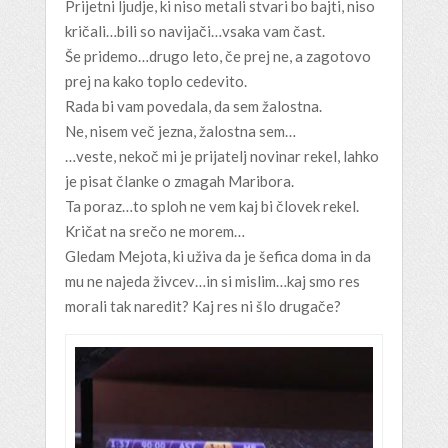
Prijetni ljudje, ki niso metali stvari bo bajti, niso
kričali…bili so navijači…vsaka vam čast.
Še pridemo…drugo leto, če prej ne, a zagotovo
prej na kako toplo cedevito.
Rada bi vam povedala, da sem žalostna.
Ne, nisem več jezna, žalostna sem…
…veste, nekoč mi je prijatelj novinar rekel, lahko
je pisat članke o zmagah Maribora.
Ta poraz…to sploh ne vem kaj bi človek rekel.
Kričat na srečo ne morem…
Gledam Mejota, ki uživa da je šefica doma in da
mu ne najeda živcev…in si mislim…kaj smo res
morali tak naredit? Kaj res ni šlo drugače?