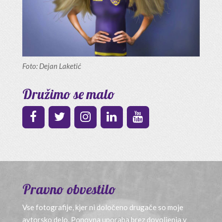
Foto: Dejan Laketić
Družimo se malo
Pravno obvestilo
Vse fotografije, kjer ni določeno drugače so moje
avtorsko delo. Ponovna uporaba brez dovoljenja v