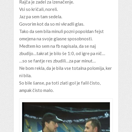
Rajča je zadel za izenačenje.
Vsi so kričali, noreli.
Jaz pa sem tam sedela.
Govorim kot da so mi vkradli glas.
Tako da sem bila minuli pozni popoldan fejst
omejena na svoje glasne sposobnosti.
Medtem ko sem na fb napisala, da se naj
zbudijo…takrat je bilo še 1:0, od igre pa nič…
…so se fantje res zbudili…za par minut…
Ne bom rekla, da je bila vse totalna polomija, ker
ni bila.
So bile šanse, pa toti zlati gol je falil čisto,
ampak čisto malo.