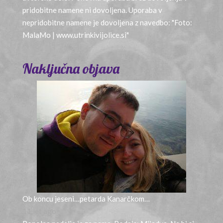
pridobitne namene ni dovoljena. Uporaba v
nepridobitne namene je dovoljena z navedbo: "Foto:
MalaMo | www.utrinkivijolice.si"
Naključna objava
Ob koncu jeseni…petarda Kanarčkom…
11 let ago