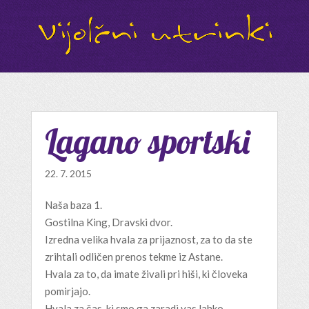
Lagano sportski
22. 7. 2015
Naša baza 1.
Gostilna King, Dravski dvor.
Izredna velika hvala za prijaznost, za to da ste
zrihtali odličen prenos tekme iz Astane.
Hvala za to, da imate živali pri hiši, ki človeka
pomirjajo.
Hvala za čas, ki smo ga zaradi vas lahko