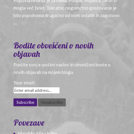
Popolna nedelja je za nama. Podpis: Mijadva. Ne bi si
mogla več želet. Tokratno nogometno gostovanje je
bilo popolnoma drugačno od vseh ostalih in zagotovo
…
Bodite obveščeni o novih
objavah
Pustite svoj e-poštni naslov in obveščeni boste o
novih objavah na mojem blogu.
Your email:
Povezave
MalaMo išče službo…