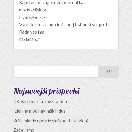
Kapetan bo zagotovo povedal kaj
motivacijskega.
Hvala, ker ste.
Vsem, ki ste z mano in še bolj tistim, ki ste proti.
Rada vas ima.
MalaMo.:*
Najnovejši prispevki
NK Varteks ima nov stadion
Izjemna moč navijaških duš
Krila mladih upov in skrivnosti izkušenj
Začeli smo