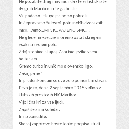
Ne pozabite dragi navijači, da ste vi tisti, ki ste
dvignili Maribor in še ga boste.
Vsi padamo…skupaj se bomo pobrali.
In čeprav smo žalostni, polni nekih dvoreznih
misli…vemo…MI SKUPAJ ENO SMO…
Ne glede na vse…ne moremo ostat skregani,
vsak na svojem polu.
Zdaj stopimo skupaj. Zaprimo jezike vsem
hejterjem.
Gremo turbo in uničimo slovensko ligo.
Zakaj pa ne?
In preden končam še dve zelo pomembni stvari.
Prva je ta, da se 2.septembra 2015 vidimo v
klubskih prostorih NK Maribor.
Vijol’čna kri za vse ljudi.
Zapišite si na koledar.
In ne zamudite.
Skoraj zagotovo boste lahko podpisali tudi