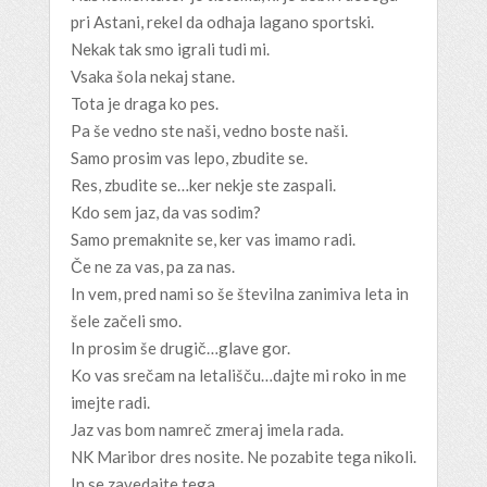
pri Astani, rekel da odhaja lagano sportski.
Nekak tak smo igrali tudi mi.
Vsaka šola nekaj stane.
Tota je draga ko pes.
Pa še vedno ste naši, vedno boste naši.
Samo prosim vas lepo, zbudite se.
Res, zbudite se…ker nekje ste zaspali.
Kdo sem jaz, da vas sodim?
Samo premaknite se, ker vas imamo radi.
Če ne za vas, pa za nas.
In vem, pred nami so še številna zanimiva leta in
šele začeli smo.
In prosim še drugič…glave gor.
Ko vas srečam na letališču…dajte mi roko in me
imejte radi.
Jaz vas bom namreč zmeraj imela rada.
NK Maribor dres nosite. Ne pozabite tega nikoli.
In se zavedajte tega.