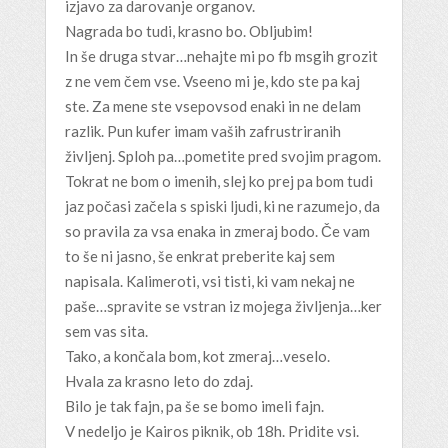
izjavo za darovanje organov.
Nagrada bo tudi, krasno bo. Obljubim!
In še druga stvar…nehajte mi po fb msgih grozit
z ne vem čem vse. Vseeno mi je, kdo ste pa kaj
ste. Za mene ste vsepovsod enaki in ne delam
razlik. Pun kufer imam vaših zafrustriranih
življenj. Sploh pa…pometite pred svojim pragom.
Tokrat ne bom o imenih, slej ko prej pa bom tudi
jaz počasi začela s spiski ljudi, ki ne razumejo, da
so pravila za vsa enaka in zmeraj bodo. Če vam
to še ni jasno, še enkrat preberite kaj sem
napisala. Kalimeroti, vsi tisti, ki vam nekaj ne
paše…spravite se vstran iz mojega življenja…ker
sem vas sita.
Tako, a končala bom, kot zmeraj…veselo.
Hvala za krasno leto do zdaj.
Bilo je tak fajn, pa še se bomo imeli fajn.
V nedeljo je Kairos piknik, ob 18h. Pridite vsi.