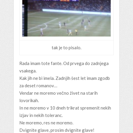
tak je to pisalo.
Rada imam tote fante. Od prvega do zadnjega
vsakega.
Kak jih ne bi imela. Zadnjih šest let imam zgodb
za deset romanov…
Vendar ne moremo večno živet na starih
lovorikah.
In ne moremo v 10 dneh trikrat spremenit nekih
izjav in nekih toleranc.
Ne moremo, res ne moremo.
Dvignite glave, prosim dvignite glave!