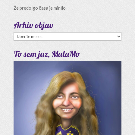
Že predolgo časa je minilo
Arhiv objav
Arhiv
objav
To sem jaz, MalaMo