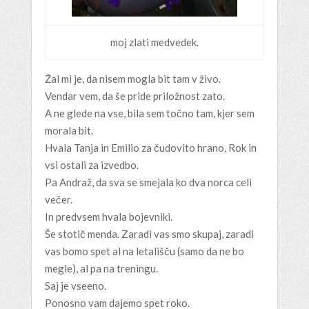
moj zlati medvedek.
Žal mi je, da nisem mogla bit tam v živo.
Vendar vem, da še pride priložnost zato.
A ne glede na vse, bila sem točno tam, kjer sem
morala bit.
Hvala Tanja in Emilio za čudovito hrano, Rok in
vsi ostali za izvedbo.
Pa Andraž, da sva se smejala ko dva norca celi
večer.
In predvsem hvala bojevniki.
Še stotič menda. Zaradi vas smo skupaj, zaradi
vas bomo spet al na letališču (samo da ne bo
megle), al pa na treningu.
Saj je vseeno.
Ponosno vam dajemo spet roko.