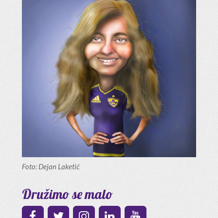
Foto: Dejan Laketić
Družimo se malo