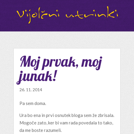
Moj prvak, moj
junak!
26. 11. 2014
Pa sem doma.
Ura bo ena in prvi osnutek bloga sem že zbrisala.
Mogoče zato, ker bi vam rada povedala to tako,
da me boste razumeli.