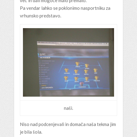
več in dali mogoče malo premalo.
Pa vendar lahko se poklonimo nasportniku za
vrhunsko predstavo.
naši.
Niso nad podcenjevali in domača naša tekma jim
je bila šola.