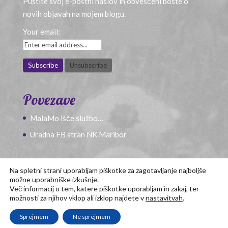
Pustite svoj e-poštni naslov in obveščeni boste o
novih objavah na mojem blogu.
Your email:
Povezave
MalaMo išče službo…
Uradna FB stran NK Maribor
Na spletni strani uporabljam piškotke za zagotavljanje najboljše
možne uporabniške izkušnje.
Več informacij o tem, katere piškotke uporabljam in zakaj, ter
možnosti za njihov vklop ali izklop najdete v
nastavitvah
.
Sprejmem
Ne sprejmem
Po predlogi
Divi
oblikoval
Tadej
.