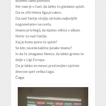
Bodimo samo ponosni.
Ker nam je v čast, da lahko to gledamo sploh.
Da se sliši himna liga prvakov.
Da naši fantje stojijo ob boku najboljših
nogometašev na svetu.
Imamo privilegij, da lepimo slikice v album.
Noter so naši fantje.
Kaj je komu jasno to sploh?
Se kdo zaveda kakšne junake imamo?
In da če zmagamo Nemce, da lahko gremo še
dalje v Ligi Evropa.
Da je lahko en mesec pred mojim rojstnim
dnevom spet velika čaga.
Čaga.