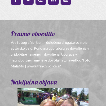
Pravno obvestilo
Vse fotografije, kjer ni določeno drugače so moje
avtorsko delo. Ponovna uporaba brez dovoljenja v
pridobitne namene ni dovoljena. Uporaba v
nepridobitne namene je dovoljena z navedbo: "Foto:
MalaMo | www.utrinkivijolice.si"
Naključna objava