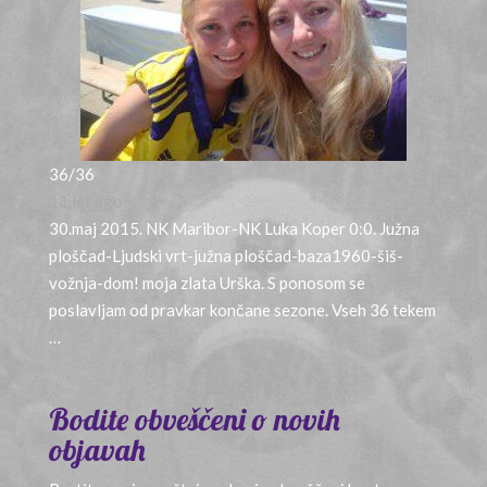
36/36
11 let ago
30.maj 2015. NK Maribor-NK Luka Koper 0:0. Južna
ploščad-Ljudski vrt-južna ploščad-baza1960-šiš-
vožnja-dom! moja zlata Urška. S ponosom se
poslavljam od pravkar končane sezone. Vseh 36 tekem
…
Bodite obveščeni o novih
objavah