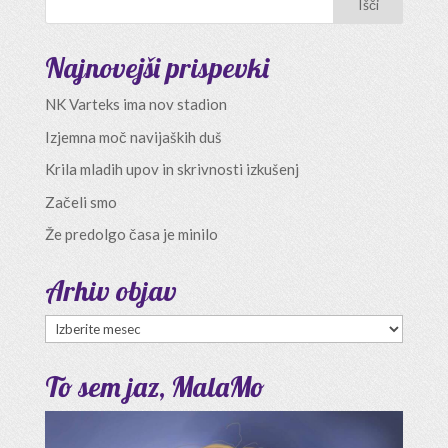
Najnovejši prispevki
NK Varteks ima nov stadion
Izjemna moč navijaških duš
Krila mladih upov in skrivnosti izkušenj
Začeli smo
Že predolgo časa je minilo
Arhiv objav
Arhiv
objav
To sem jaz, MalaMo