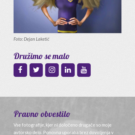
Foto: Dejan Laketić
Družimo se malo
Pravno obvestilo
Vse fotografije, kjer ni določeno drugače so moje
avtorsko delo. Ponovna uporaba brez dovoljenja v