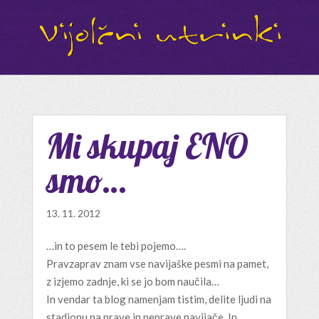
Mi skupaj ENO
smo…
13. 11. 2012
…in to pesem le tebi pojemo….
Pravzaprav znam vse navijaške pesmi na pamet,
z izjemo zadnje, ki se jo bom naučila…
In vendar ta blog namenjam tistim, delite ljudi na
stadionu na prave in neprave navijače. In