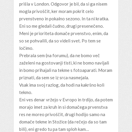
prišla v London. Odgovor je bil, da si ga nisem
mogla privoščit, ker moram pokrit celo
prvenstveno in pokalno sezono. In ta ni kratka.
Eni so me gledali čudno, drugi presenečeno.
Meni je prioriteta domače prvenstvo, enim, da
so se pohvalili, da so videli svet. Po tem se
ločimo.
Prebrala sem (na forumu), da ne bomo več
zaželeni na gostovanji tisti, ki ne bomo navijali
in bomo prihajali na tekme s fotoaparati. Moram
priznati, da sem se iz srca nasmejala.
Vsak ima svoj razlog, da hodi na kakršno koli
tekmo.
Eni ves denar vržejo v Evropo in trdijo, da potem
morajo imet za kruh in si domačega prvenstva
res ne moreo privoščit, drugi hodijo samo na
domače tekme in Stožice (da rečejo da so tam
bili), eni gredo tu pa tam sploh kam…