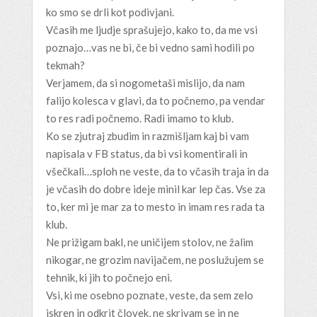
ko smo se drli kot podivjani.
Včasih me ljudje sprašujejo, kako to, da me vsi
poznajo…vas ne bi, če bi vedno sami hodili po
tekmah?
Verjamem, da si nogometaši mislijo, da nam
falijo kolesca v glavi, da to počnemo, pa vendar
to res radi počnemo. Radi imamo to klub.
Ko se zjutraj zbudim in razmišljam kaj bi vam
napisala v FB status, da bi vsi komentirali in
všečkali…sploh ne veste, da to včasih traja in da
je včasih do dobre ideje minil kar lep čas. Vse za
to, ker mi je mar za to mesto in imam res rada ta
klub.
Ne prižigam bakl, ne uničijem stolov, ne žalim
nikogar, ne grozim navijačem, ne poslužujem se
tehnik, ki jih to počnejo eni.
Vsi, ki me osebno poznate, veste, da sem zelo
iskren in odkrit človek, ne skrivam se in ne