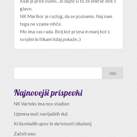
Klub je pred vsemi…in dajte si to že enkrat vbit v
glavo.
NK Maribor je razlog, da se poznamo. Naj nam
tega ne vzame nihče.
Mo ima vas rada. Bolj kot prizna in manj kot s
svojimi kritikami kdaj pokaže.:)
Najnovejši prispevki
NK Varteks ima nov stadion
Izjemna moč navijaških duš
Krila mladih upov in skrivnosti izkušenj
Začeli smo