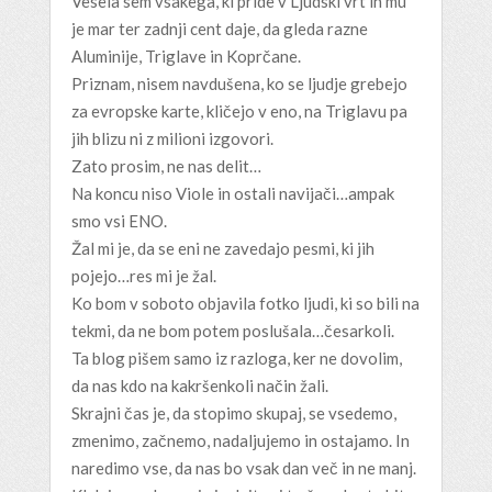
Vesela sem vsakega, ki pride v Ljudski vrt in mu
je mar ter zadnji cent daje, da gleda razne
Aluminije, Triglave in Koprčane.
Priznam, nisem navdušena, ko se ljudje grebejo
za evropske karte, kličejo v eno, na Triglavu pa
jih blizu ni z milioni izgovori.
Zato prosim, ne nas delit…
Na koncu niso Viole in ostali navijači…ampak
smo vsi ENO.
Žal mi je, da se eni ne zavedajo pesmi, ki jih
pojejo…res mi je žal.
Ko bom v soboto objavila fotko ljudi, ki so bili na
tekmi, da ne bom potem poslušala…česarkoli.
Ta blog pišem samo iz razloga, ker ne dovolim,
da nas kdo na kakršenkoli način žali.
Skrajni čas je, da stopimo skupaj, se vsedemo,
zmenimo, začnemo, nadaljujemo in ostajamo. In
naredimo vse, da nas bo vsak dan več in ne manj.