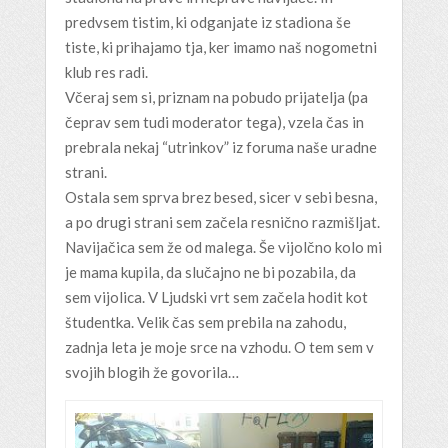
predvsem tistim, ki odganjate iz stadiona še
tiste, ki prihajamo tja, ker imamo naš nogometni
klub res radi.
Včeraj sem si, priznam na pobudo prijatelja (pa
čeprav sem tudi moderator tega), vzela čas in
prebrala nekaj “utrinkov” iz foruma naše uradne
strani.
Ostala sem sprva brez besed, sicer v sebi besna,
a po drugi strani sem začela resnično razmišljat.
Navijačica sem že od malega. Še vijolčno kolo mi
je mama kupila, da slučajno ne bi pozabila, da
sem vijolica. V Ljudski vrt sem začela hodit kot
študentka. Velik čas sem prebila na zahodu,
zadnja leta je moje srce na vzhodu. O tem sem v
svojih blogih že govorila…