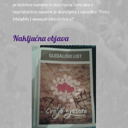
pridobitne namene ni dovoljena. Uporaba v
nepridobitne namene je dovoljena z navedbo: "Foto:
MalaMo | www.utrinkivijolice.si"
Naključna objava