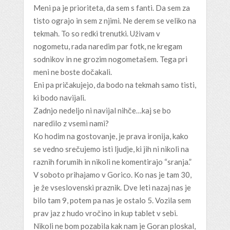
Meni pa je prioriteta, da sem s fanti. Da sem za
tisto ograjo in sem z njimi. Ne derem se veliko na
tekmah. To so redki trenutki. Uživam v
nogometu, rada naredim par fotk, ne kregam
sodnikov in ne grozim nogometašem. Tega pri
meni ne boste dočakali.
Eni pa pričakujejo, da bodo na tekmah samo tisti,
ki bodo navijali.
Zadnjo nedeljo ni navijal nihče…kaj se bo
naredilo z vsemi nami?
Ko hodim na gostovanje, je prava ironija, kako
se vedno srečujemo isti ljudje, ki jih ni nikoli na
raznih forumih in nikoli ne komentirajo “sranja.”
V soboto prihajamo v Gorico. Ko nas je tam 30,
je že vseslovenski praznik. Dve leti nazaj nas je
bilo tam 9, potem pa nas je ostalo 5. Vozila sem
prav jaz z hudo vročino in kup tablet v sebi.
Nikoli ne bom pozabila kak nam je Goran ploskal,