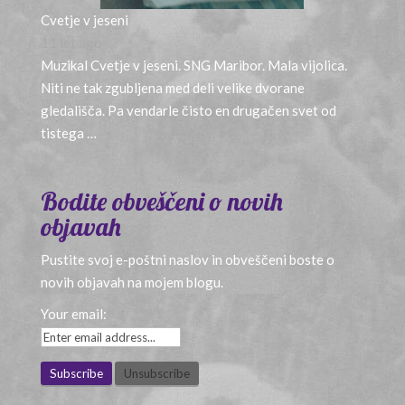
Cvetje v jeseni
11 let ago
Muzikal Cvetje v jeseni. SNG Maribor. Mala vijolica.
Niti ne tak zgubljena med deli velike dvorane
gledališča. Pa vendarle čisto en drugačen svet od
tistega …
Bodite obveščeni o novih
objavah
Pustite svoj e-poštni naslov in obveščeni boste o
novih objavah na mojem blogu.
Your email: