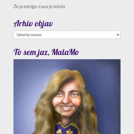
Že predolgo časa je minilo
Arhiv objav
Arhiv
objav
To sem jaz, MalaMo