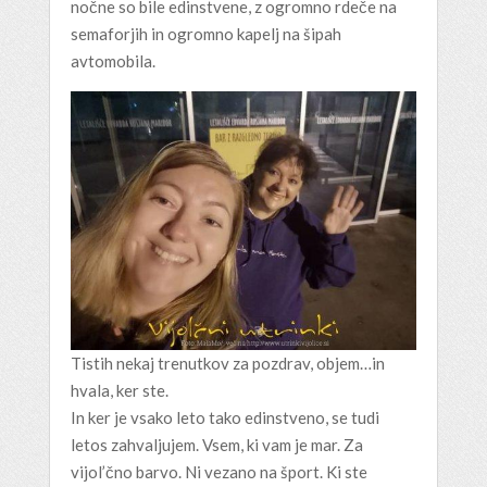
nočne so bile edinstvene, z ogromno rdeče na
semaforjih in ogromno kapelj na šipah
avtomobila.
Tistih nekaj trenutkov za pozdrav, objem…in
hvala, ker ste.
In ker je vsako leto tako edinstveno, se tudi
letos zahvaljujem. Vsem, ki vam je mar. Za
vijol’čno barvo. Ni vezano na šport. Ki ste