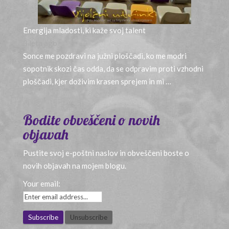
Energija mladosti, ki kaže svoj talent
3 leta ago
Sonce me pozdravi na južni ploščadi, ko me modri
sopotnik skozi čas odda, da se odpravim proti vzhodni
ploščadi, kjer doživim krasen sprejem in mi …
Bodite obveščeni o novih
objavah
Pustite svoj e-poštni naslov in obveščeni boste o
novih objavah na mojem blogu.
Your email: