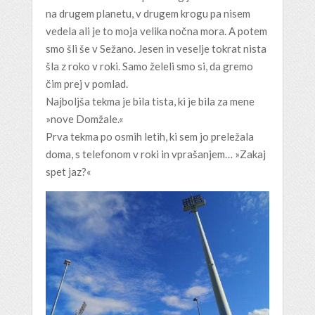
na drugem planetu, v drugem krogu pa nisem
vedela ali je to moja velika nočna mora. A potem
smo šli še v Sežano. Jesen in veselje tokrat nista
šla z roko v roki. Samo želeli smo si, da gremo
čim prej v pomlad.
Najboljša tekma je bila tista, ki je bila za mene
»nove Domžale.«
Prva tekma po osmih letih, ki sem jo preležala
doma, s telefonom v roki in vprašanjem… »Zakaj
spet jaz?«