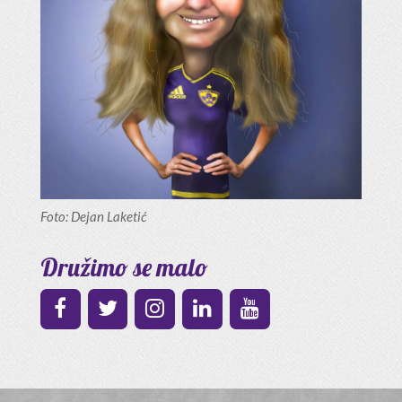
Foto: Dejan Laketić
Družimo se malo