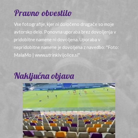
Pravno obvestilo
Vse fotografije, kjer ni določeno drugače so moje
avtorsko delo. Ponovna uporaba brez dovoljenja v
pridobitne namene ni dovoljena. Uporaba v
nepridobitne namene je dovoljena z navedbo: "Foto:
MalaMo | www.utrinkivijolice.si"
Naključna objava