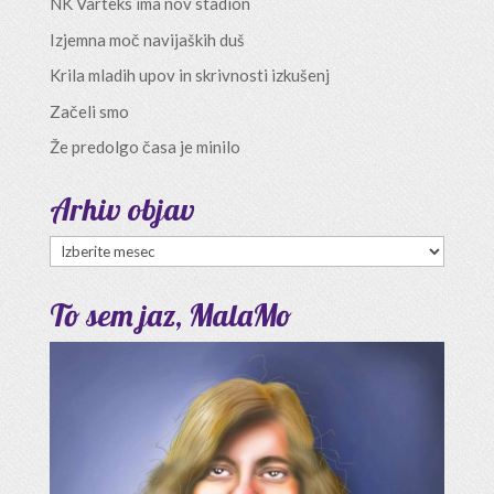
NK Varteks ima nov stadion
Izjemna moč navijaških duš
Krila mladih upov in skrivnosti izkušenj
Začeli smo
Že predolgo časa je minilo
Arhiv objav
Arhiv
objav
To sem jaz, MalaMo