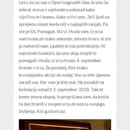
Leto, ko so nas v Operi nagradili. Nas, ki smo še
enkrat znova v septembru pokazali kako
vijol’čno kri imamo. Kako srčni smo. 265 ljudi na
sprejemu nisem imela niti v najlepših sanjah. Pa
ste prišli. Pomagat. Vsi vi. Hvala vam. Iz srca
vam hvala za vsako sekundo, minuto in uro, ki ste
jo namenili nam. Ljudem, ki nas potrebujejo. Ki
nam bodo hvaležni, da smo skup stopili in
pomagali. Hvala, iz srca hvala. 4. september
hranim v srcu. Še posebej. Kot vsako
krvodajalsko akcijo do sedaj. Vse so bile izjemne
zaradi vas. Ker vam je bilo mar. Ne pozabit na
koledarju označit 2. september 2020. Takrat
bomo znova skupaj. In prepričana sem, da boste
ta dan hranili v svojem srcu do konca svojega
življenja. Kot ga bom jaz.