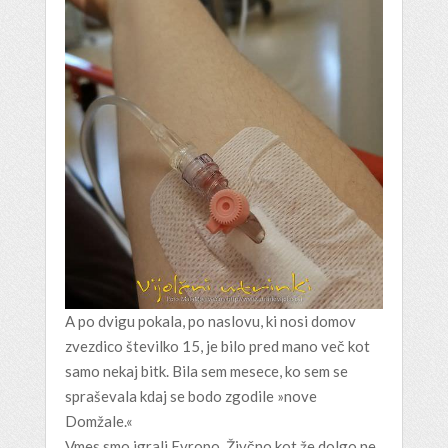
A po dvigu pokala, po naslovu, ki nosi domov
zvezdico številko 15, je bilo pred mano več kot
samo nekaj bitk. Bila sem mesece, ko sem se
spraševala kdaj se bodo zgodile »nove
Domžale.«
Vmes smo igrali Evropo. Živčno kot že dolgo ne.