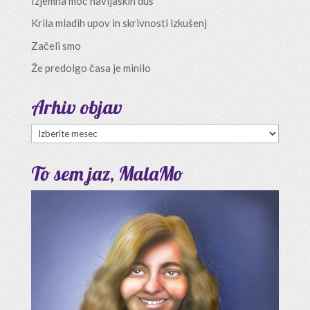
Izjemna moč navijaških duš
Krila mladih upov in skrivnosti izkušenj
Začeli smo
Že predolgo časa je minilo
Arhiv objav
Arhiv
objav
To sem jaz, MalaMo