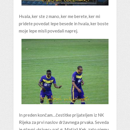
Hvala, ker ste z mano, ker me berete, ker mi
pridete povedat lepe besede in hvala, ker boste
moje lepe misli povedali naprej.
In preden končam…čestitke prijateljem iz NK
Rijeka za prvi naslov državnega prvaka. Seveda
je glavni »krivec« naš g. Matjaž Kek, zato njemu