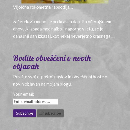
Vijolčna rokometna rapsodija…
14 let ago
začetek. Za menoj je prekrasen dan. Po včerajšnjem
dnevu, ki spada med najbolj naporne v letu, se je
današnji dan izkazal, kot nekaj neverjetno krasnega …
Bodite obveščeni o novih
objavah
Pustite svoj e-poštni naslov in obveščeni boste o
novih objavah na mojem blogu.
Your email: