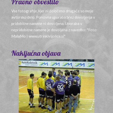
Pravno obvestilo
Vse fotografije, kjer ni določeno drugače so moje
avtorsko delo. Ponovna uporaba brez dovoljenja v
pridobitne namene ni dovoljena. Uporaba v
nepridobitne namene je dovoljena z navedbo: "Foto:
MalaMo | www.utrinkivijolice.si"
Naključna objava