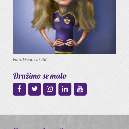
Foto: Dejan Laketić
Družimo se malo