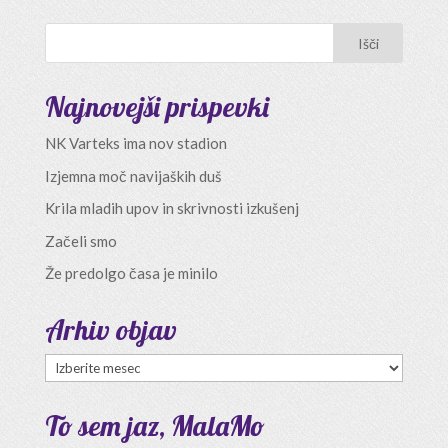
Najnovejši prispevki
NK Varteks ima nov stadion
Izjemna moč navijaških duš
Krila mladih upov in skrivnosti izkušenj
Začeli smo
Že predolgo časa je minilo
Arhiv objav
Arhiv
objav
To sem jaz, MalaMo