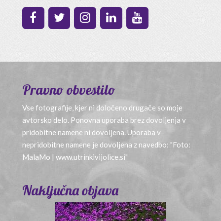
Pravno obvestilo
Vse fotografije, kjer ni določeno drugače so moje
avtorsko delo. Ponovna uporaba brez dovoljenja v
pridobitne namene ni dovoljena. Uporaba v
nepridobitne namene je dovoljena z navedbo: "Foto:
MalaMo | www.utrinkivijolice.si"
Naključna objava