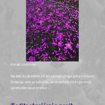
Koraki zvestobe
7 let ago
Na dan, ko je minilo 20 let od najhujšega jutra v mojem
življenju, sem se odločila, da se počasi, čisto po moje,
sprehodim skozi vrstice …