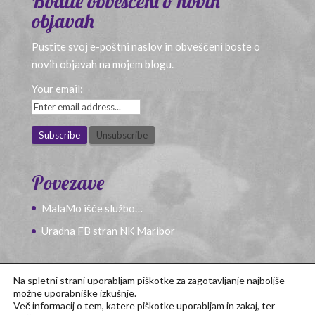
Bodite obveščeni o novih
objavah
Pustite svoj e-poštni naslov in obveščeni boste o
novih objavah na mojem blogu.
Your email:
Povezave
MalaMo išče službo…
Uradna FB stran NK Maribor
Na spletni strani uporabljam piškotke za zagotavljanje najboljše
možne uporabniške izkušnje.
Več informacij o tem, katere piškotke uporabljam in zakaj, ter